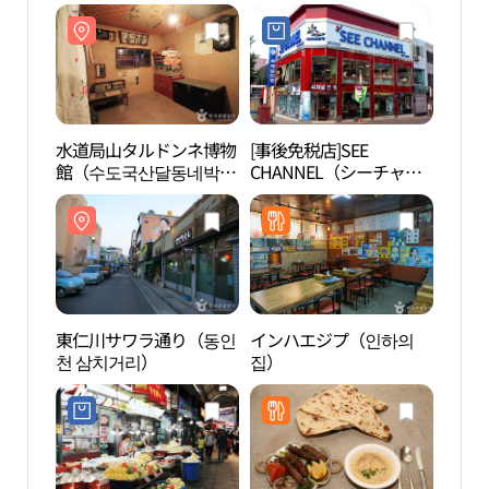
水道局山タルドンネ博物
[事後免税店]SEE
水道
館（수도국산달동네박물
CHANNEL（シーチャン
館（
관）
ネル）眼鏡・トンインチ
관）
ョン（東仁川）店(씨채
널안경 동인천점)
東仁川サワラ通り（동인
インハエジプ（인하의
仁川
천 삼치거리）
집）
麺屋
세숫대