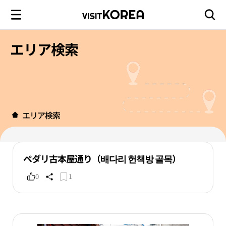
エリア検索
エリア検索
ペダリ古本屋通り（배다리 헌책방 골목）
0
1