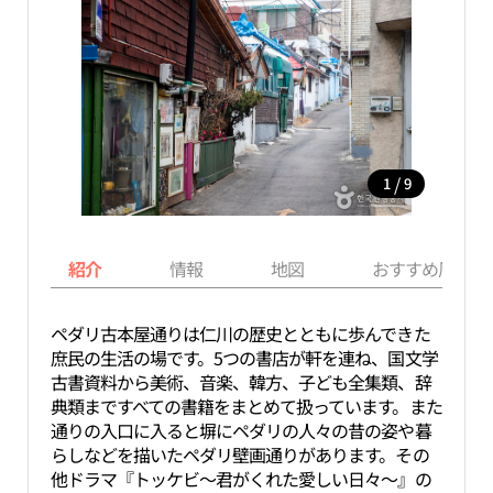
/
1
9
紹介
情報
地図
おすすめ周辺ス
ペダリ古本屋通りは仁川の歴史とともに歩んできた
庶民の生活の場です。5つの書店が軒を連ね、国文学
古書資料から美術、音楽、韓方、子ども全集類、辞
典類まですべての書籍をまとめて扱っています。また
通りの入口に入ると塀にペダリの人々の昔の姿や暮
らしなどを描いたペダリ壁画通りがあります。その
他ドラマ『トッケビ〜君がくれた愛しい日々〜』の