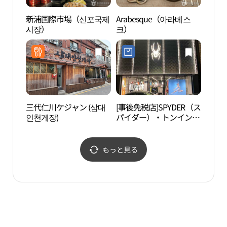
新浦国際市場（신포국제
Arabesque（아라베스
済物
시장）
크）
락부
三代仁川ケジャン (삼대
[事後免税店]SPYDER（ス
開港
인천게장)
パイダー）・トンインチ
리）
ョン（東仁川）店(스파
이더 동인천점)
もっと見る