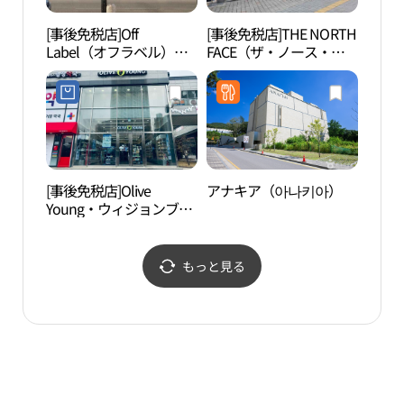
[事後免税店]Off
[事後免税店]THE NORTH
南楊
Label（オフラベル）・
FACE（ザ・ノース・フ
喜王
ウィジョンブ（議政府）
ェイス）・ウィジョンブ
遺産
店(오프라벨 의정부점)
（議政府）店(노스페이
양주 
스 의정부점)
후）[
유산]
[事後免税店]Olive
アナキア（아나키아）
議政
Young・ウィジョンブ
정부
（議政府）エルスクエア
店(올리브영 의정부엘스
퀘어점)
もっと見る