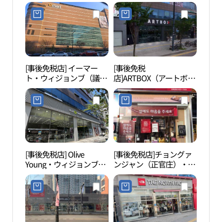
[事後免税店] イーマー
[事後免税
湛多
ト・ウィジョンブ（議政
店]ARTBOX（アートボッ
헌 체
府）店(이마트 의정부점)
クス）・ウィジョンブミ
ンラク（議政府民楽）店
(아트박스 의정부민락점)
[事後免税店] Olive
[事後免税店]チョングァ
議政
Young・ウィジョンブミ
ンジャン（正官庄）・ミ
정부
ンラク（議政府民楽）店
ンラク（民楽）本店(정
(올리브영 의정부민락점)
관장 민락본점)