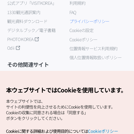
公式アプリ「VISITKOREA」
利用規約
1330観光通訳案内
FAQ
観光資料ダウンロード
プライバシーポリシー
デジタルブック／電子書籍
Cookieの設定
PHOTO KOREA
Cookieポリシー
Odii
位置情報サービス利用規約
個人位置情報取扱いポリシー
その他関連サイト
韓国観光公社
K-MICE
本ウェブサイトではCookieを使用しています。
本ウェブサイトでは、
サイトの利便性を向上させるためにCookieを使用しています。
Cookieの収集に同意される場合は「同意する」
ボタンをクリックしてください。
Cookieに関する詳細および使用目的については
Cookieポリシー