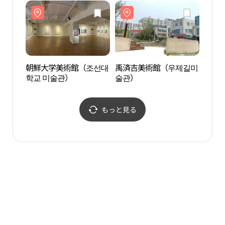
리）
朝鮮大学美術館（조선대
禹済吉美術館（우제길미
全南
학교 미술관）
술관）
南大
（전
관（
학 구
もっと見る