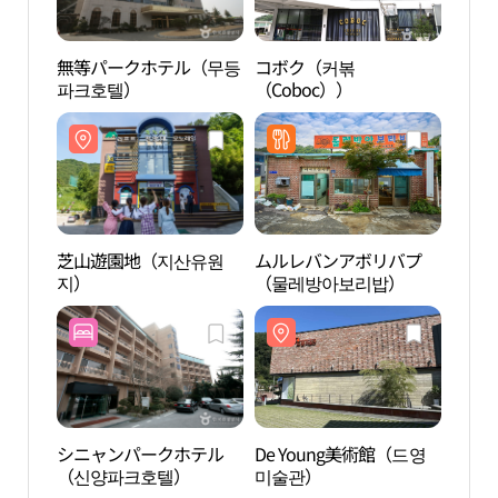
無等パークホテル（무등
コボク（커볶
芝山
파크호텔）
（Coboc））
지）
芝山遊園地（지산유원
ムルレバンアボリバプ
朝鮮
지）
（물레방아보리밥）
학교 
シニャンパークホテル
De Young美術館（드영
トン
（신양파크호텔）
미술관）
り（