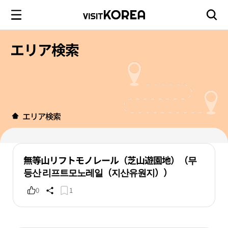
エリア検索
エリア検索
無等山リフトモノレール（芝山遊園地）（무
등산 리프트모노레일（지산유원지））
0
1