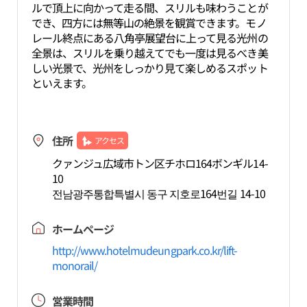
ルで頂上に向かって走る間、スリルも味わうことが
でき、四方には無等山の絶景を観賞できます。モノ
レール終点にある八角亭展望台に上って見る光州の
全景は、スリルを乗り越えてでも一度は見るべき美
しい光景で、光州をしっかり見て楽しめるスポット
といえます。
住所
アクセス
クァンジュ広域市トン区チホロ164ボンギル14-
10
전남광주통합특별시 동구 지호로164번길 14-10
ホームページ
http://www.hotelmudeungpark.co.kr/lift-
monorail/
営業時間