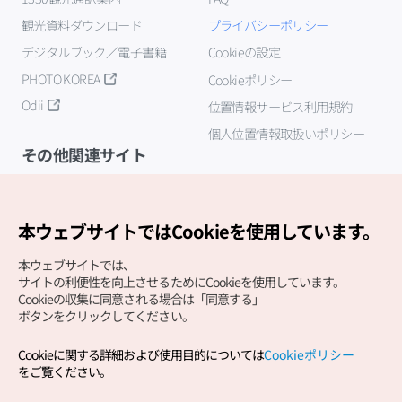
観光資料ダウンロード
プライバシーポリシー
デジタルブック／電子書籍
Cookieの設定
PHOTO KOREA
Cookieポリシー
Odii
位置情報サービス利用規約
個人位置情報取扱いポリシー
その他関連サイト
韓国観光公社
K-MICE
本ウェブサイトではCookieを使用しています。
本ウェブサイトでは、
サイトの利便性を向上させるためにCookieを使用しています。
Cookieの収集に同意される場合は「同意する」
ボタンをクリックしてください。
Cookieに関する詳細および使用目的については
Cookieポリシー
Copyright (c) Korea Tourism Organization All Rights
をご覧ください。
Reserved.