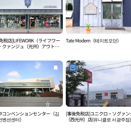
免税店]LIFEWORK（ライフワー
Tate Modern（테이트모던）
・クァンジュ（光州）アウトレ
店(라이프워크 광주아울렛점)
中コンベンションセンター（김
[事後免税店]ユニクロ・ソグァン
컨벤션센터）
（西光州）店(유니클로 서광주점)