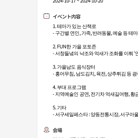
2024-10-17 ~ 2024-10-20
イベント内容
1. 테마가 있는 산책로
- 구간별 연인, 가족, 반려동물, 예술 등 
2. FUN한 가을 포토존
- 서창들녘의 낙조와 억새가 조화를 이뤄 '
3. 가을남도 음식장터
- 홍어무침, 남도김치, 육전, 상추튀김 등
4. 부대 프로그램
- 지역예술인 공연, 전기차 억새길여행, 
5. 기타
- 서구세일페스타 : 양동전통시장, 서구
会場