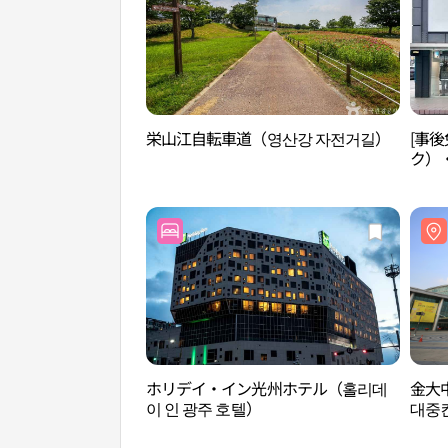
栄山江自転車道（영산강 자전거길）
[事後
ク）
ット
ホリデイ・イン光州ホテル（홀리데
金大
이 인 광주 호텔）
대중