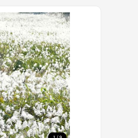
/
1
9