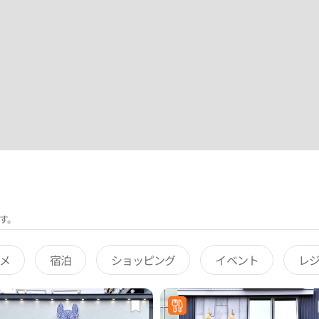
す。
メ
宿泊
ショッピング
イベント
レ