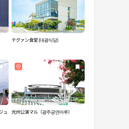
テグァン食堂 (대광식당)
栄山江自転車道（영
ジュ
光州公演マル（광주공연마루）
セラピースパ・ソベ 
베)