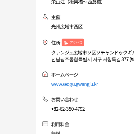
栄山江（極楽橋～西倉橋）
主催
光州広域市西区
住所
アクセス
クァンジュ広域市ソ区ソチャンドゥクギル
전남광주통합특별시 서구 서창둑길 377 (
ホームページ
www.seogu.gwangju.kr
お問い合わせ
+82-62-350-4792
利用料金
無料