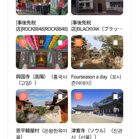
[事後免税
[事後免税
興国
店]ROCK8848(ROCK8848)
店]BLACKYAK（ブラック
（고
ヤク）ベースキャンプ・
プカンサン（北漢山）店
(블랙야크 베이스캠프 북
한산점)
興国寺（高陽）（흥국사
Fourseason a day（포시
津寛
（고양））
즌어데이）
사（
恩平韓屋村（은평한옥마
津寛寺（ソウル）（진관
サビ
을）
사（서울））
미술