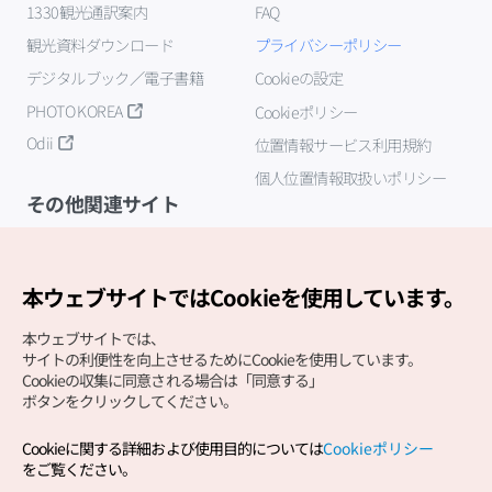
1330観光通訳案内
FAQ
観光資料ダウンロード
プライバシーポリシー
デジタルブック／電子書籍
Cookieの設定
PHOTO KOREA
Cookieポリシー
Odii
位置情報サービス利用規約
個人位置情報取扱いポリシー
その他関連サイト
韓国観光公社
K-MICE
本ウェブサイトではCookieを使用しています。
本ウェブサイトでは、
サイトの利便性を向上させるためにCookieを使用しています。
Cookieの収集に同意される場合は「同意する」
ボタンをクリックしてください。
Cookieに関する詳細および使用目的については
Cookieポリシー
Copyright (c) Korea Tourism Organization All Rights
をご覧ください。
Reserved.