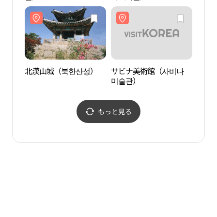
北漢山城（북한산성）
サビナ美術館（사비나
道詵
미술관）
사（
もっと見る