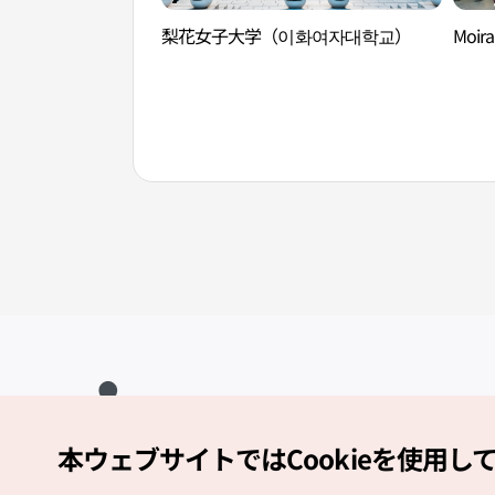
梨花女子大学（이화여자대학교）
Moi
本ウェブサイトではCookieを使用し
Copyright (c) Korea Tourism Organization All Rights Reserved.
サイトエラー報告
公式メール
japanese@knto.or.kr