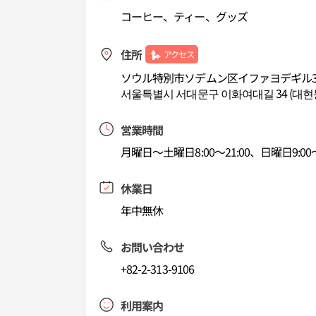
コーヒー、ティー、グッズ
住所
アクセス
ソウル特別市ソデムン区イファヨデギル3
서울특별시 서대문구 이화여대길 34 (대현
営業時間
月曜日～土曜日8:00～21:00、日曜日
休業日
年中無休
お問い合わせ
+82-2-313-9106
利用案内