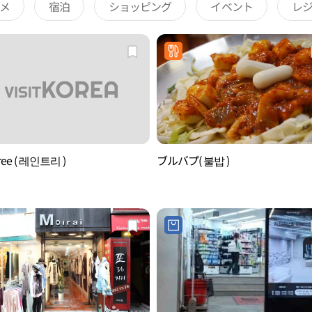
メ
宿泊
ショッピング
イベント
レ
tree ( 레인트리 )
ブルバプ( 불밥 )