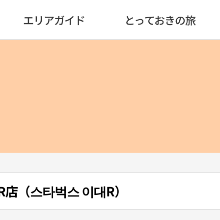
エリアガイド
とっておきの旅
梨大 R店（스타벅스 이대R）