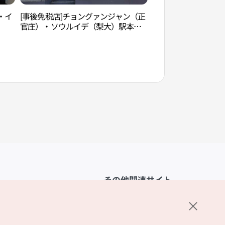
・イ
[事後免税店]チョングァンジャン（正
延世路（연세로）
官庄）・ソウルイデ（梨大）駅本店
(정관장 서울이대역본점)
その他関連サイト
韓国観光公社
K-MICE