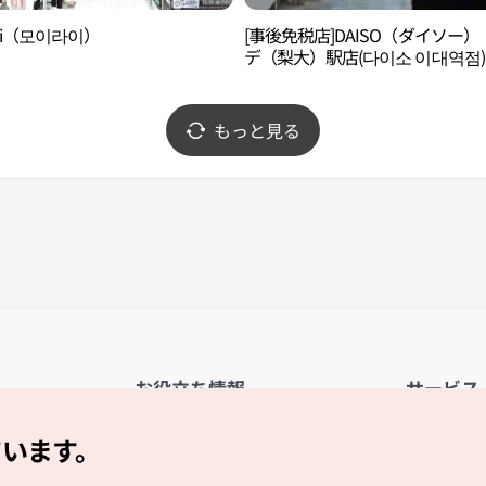
rai（모이라이）
[事後免税店]DAISO（ダイソー）
デ（梨大）駅店(다이소 이대역점)
もっと見る
お役立ち情報
サービス
公式アプリ「VISITKOREA」
利用規約
ています。
1330観光通訳案内
FAQ