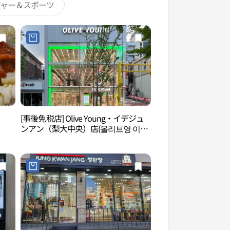
ジャー＆スポーツ
[事後免税店] Olive Young・イデジュ
梨花女子大学（이화
ンアン（梨大中央）店(올리브영 이대
중앙점)