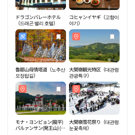
ドラゴンバレーホテル
コヒャンイヤギ（고향이
モナ・
（드래곤 밸리 호텔）
야기）
パルァ
나 용
魯鄒山母情塔道（노추산
大関嶺観光特区（대관령
発王
모정탑길）
관광특구）
（발
카）
モナ・ヨンピョン(龍平)
大関嶺雪花祭り（대관령
大関
パルァンサン(発王山) (모
눈꽃축제）
떼목
나 용평 발왕산)