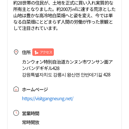
約28世帯の住民が、土地を正式に買い入れ実質的な
所有主となりました。約200万㎡に達する荒涼とした
山地は豊かな高冷地白菜畑へと姿を変え、今では単
なる白菜畑にとどまらず人間の労働が作った景観と
して注目されています。
住所
アクセス
カンウォン特別自治道カンヌン市ワンサン面ア
ンバンデギギル428
강원특별자치도 강릉시 왕산면 안반데기길 428
ホームページ
https://visitgangneung.net/
営業時間
常時開放