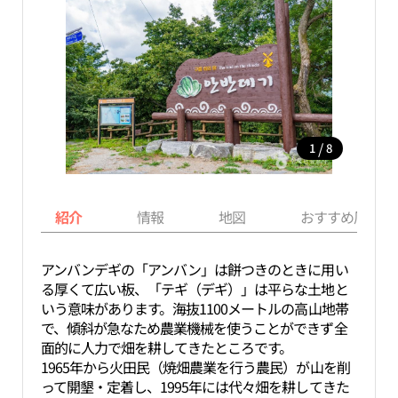
/
1
8
紹介
情報
地図
おすすめ周辺ス
アンバンデギの「アンバン」は餅つきのときに用い
る厚くて広い板、「テギ（デギ）」は平らな土地と
いう意味があります。海抜1100メートルの高山地帯
で、傾斜が急なため農業機械を使うことができず全
面的に人力で畑を耕してきたところです。
1965年から火田民（焼畑農業を行う農民）が山を削
って開墾・定着し、1995年には代々畑を耕してきた