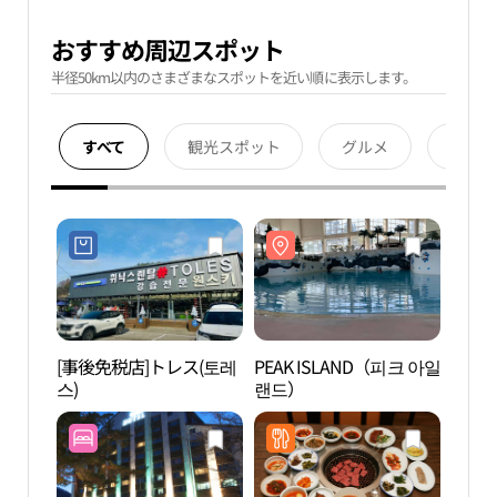
おすすめ周辺スポット
半径50km以内のさまざまなスポットを近い順に表示します。
すべて
観光スポット
グルメ
宿泊
[事後免税店]トレス(토레
PEAK ISLAND（피크 아일
PEAK
스)
랜드）
랜드