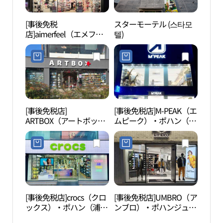
[事後免税
スターモーテル (스타모
線路
店]aimerfeel（エメフィ
텔)
길숲 
ール）・ポハン（浦項）
店(에메필 포항점)
[事後免税店]
[事後免税店]M-PEAK（エ
環湖
ARTBOX（アートボック
ムピーク）・ポハン（浦
ス）・ポハン（浦項）店
項）店(엠픽 포항점)
(아트박스 포항점)
[事後免税店]crocs（クロ
[事後免税店]UMBRO（ア
Par
ックス）・ポハン（浦
ンブロ）・ポハンジュン
館（P
項）店(크록스 포항점)
アン（浦項中央）店(엄
사박