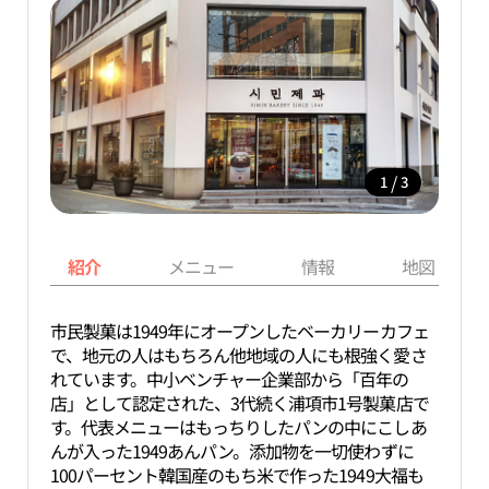
/
1
3
紹介
メニュー
情報
地図
市民製菓は1949年にオープンしたベーカリーカフェ
で、地元の人はもちろん他地域の人にも根強く愛さ
れています。中小ベンチャー企業部から「百年の
店」として認定された、3代続く浦項市1号製菓店で
す。代表メニューはもっちりしたパンの中にこしあ
んが入った1949あんパン。添加物を一切使わずに
100パーセント韓国産のもち米で作った1949大福も