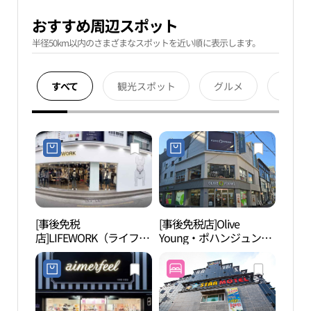
おすすめ周辺スポット
半径50km以内のさまざまなスポットを近い順に表示します。
すべて
観光スポット
グルメ
宿泊
[事後免税
[事後免税店]Olive
浦項
店]LIFEWORK（ライフワ
Young・ポハンジュンア
ーク）・ポハン（浦項）
ン（浦項中央）店(올리
直営店(라이프워크 포항
브영 포항중앙점)
직영점)