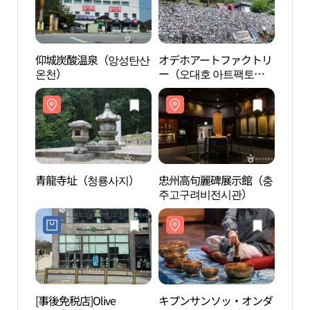
仰城炭酸温泉（앙성탄산
オデホアートファクトリ
仰城
온천）
ー（오대호 아트팩토
온천
리）
青龍寺址（청룡사지）
忠州高句麗碑展示館（충
青龍
주고구려비전시관）
[事後免税店]Olive
キプンサンソッ・オンダ
キプ