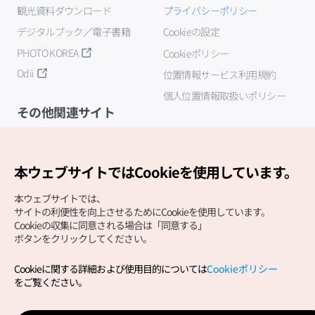
観光資料ダウンロード
プライバシーポリシー
デジタルブック／電子書籍
Cookieの設定
PHOTO KOREA
Cookieポリシー
Odii
位置情報サービス利用規約
個人位置情報取扱いポリシー
その他関連サイト
韓国観光公社
K-MICE
本ウェブサイトではCookieを使用しています。
本ウェブサイトでは、
サイトの利便性を向上させるためにCookieを使用しています。
Cookieの収集に同意される場合は「同意する」
ボタンをクリックしてください。
Cookieに関する詳細および使用目的については
Cookieポリシー
Copyright (c) Korea Tourism Organization All Rights
をご覧ください。
Reserved.
サイトエラー報告
公式メール