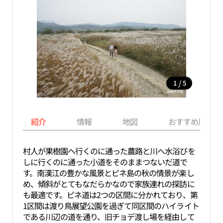
/
1
5
紹介
情報
地図
おすすめ周辺ス
村人が果樹園へ行くのに通った農路と川へ水浴びを
しに行くのに通った小道をそのままつないだ道で
す。南漢江の豊かな風景とピネ島の秋の情景が楽し
め、傾斜がとてもなだらかなので家族連れの探訪に
も最適です。ピネ道は2つの区間に分かれており、第
1区間は渡り鳥展望公園を過ぎて同区間のハイライト
である川辺の道を通り、旧チョデ渡し場を経由して