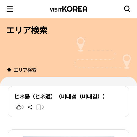
エリア検索
エリア検索
ピネ島（ピネ道）（비내섬（비내길））
0
0