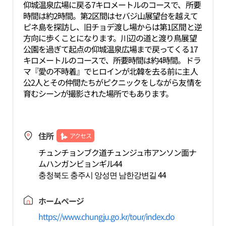
仰城温泉広場に戻る7キロメートルのコースで、所要
時間は約2時間。第2区間はセバジ山展望台を越えて
ピネ島を探訪し、旧チョデ渡し場からは第1区間と逆
方向に歩くことになります。川辺の道と渡り鳥展望
公園を過ぎて起点の仰城温泉広場まで戻ってくる17
キロメートルのコースで、所要時間は約4時間。ドラ
マ『愛の不時着』でヒロインが北韓を去る前に主人
公2人とその仲間たちがピクニックをしながら友情を
育むシーンが撮影された場所でもあります。
住所
アクセス
チュンチョンブク道チュンジュ市アンソン面ナ
ムハンガンビョンギル44
충청북도 충주시 앙성면 남한강변길 44
ホームページ
https://www.chungju.go.kr/tour/index.do