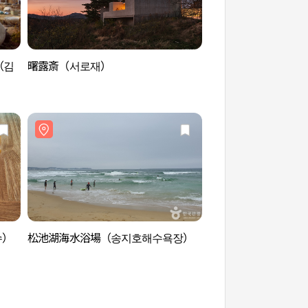
（김
曙露斎（서로재）
白島海辺（백도해변
수）
松池湖海水浴場（송지호해수욕장）
松池湖海水浴場（송