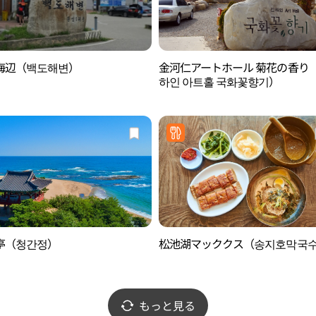
海辺（백도해변）
金河仁アートホール 菊花の香り
하인 아트홀 국화꽃향기）
亭（청간정）
松池湖マッククス（송지호막국
もっと見る