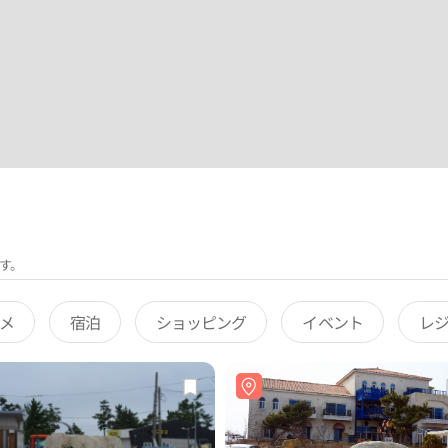
す。
メ
宿泊
ショッピング
イベント
レ