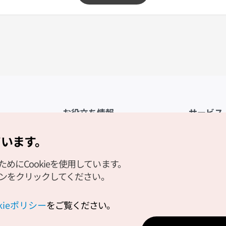
お役立ち情報
サービス
公式アプリ「VISITKOREA」
利用規約
ています。
1330観光通訳案内
FAQ
にCookieを使用しています。
観光資料ダウンロード
プライバシ
タンをクリックしてください。
デジタルブック／電子書籍
Cookieの
PHOTO KOREA
Cookieポ
okieポリシー
をご覧ください。
Odii
位置情報サ