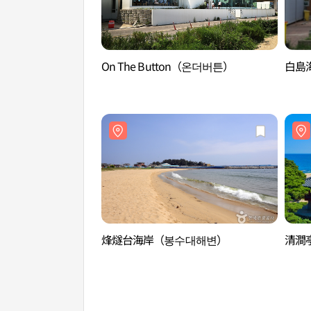
On The Button（온더버튼）
白島
烽燧台海岸（봉수대해변）
清澗