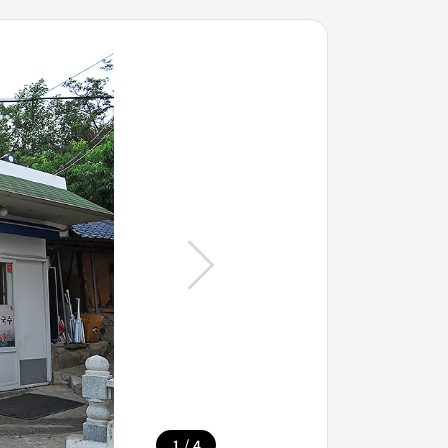
/
1
4