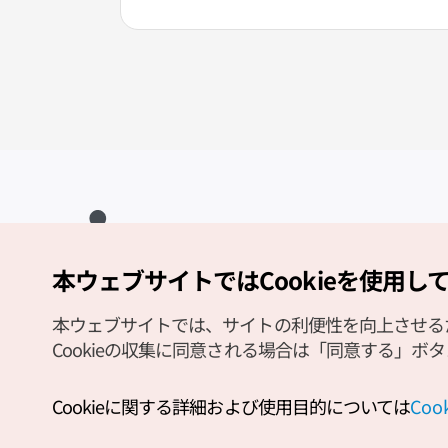
本ウェブサイトではCookieを使用し
Copyright (c) Korea Tourism Organization All Rights Reserved.
サイトエラー報告
公式メール
japanese@knto.or.kr
本ウェブサイトでは、サイトの利便性を向上させるため
Cookieの収集に同意される場合は「同意する」ボ
Cookieに関する詳細および使用目的については
Co