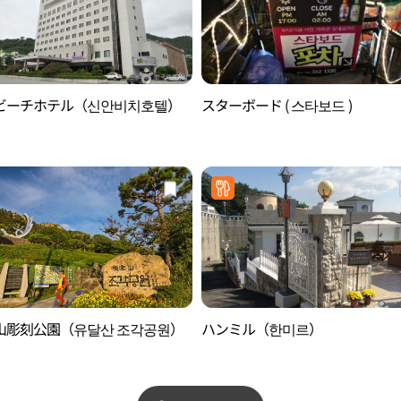
ビーチホテル（신안비치호텔）
スターボード ( 스타보드 )
山彫刻公園（유달산 조각공원）
ハンミル（한미르）