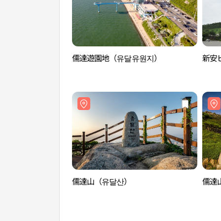
儒達遊園地（유달유원지）
新安
儒達山（유달산）
儒達