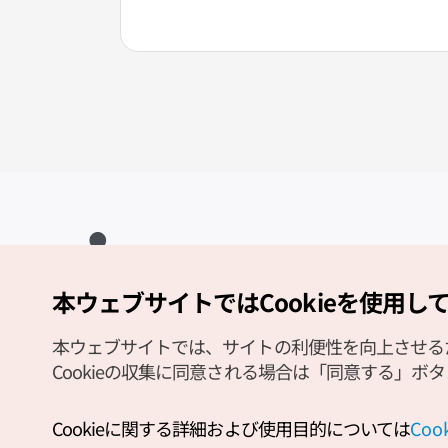
本ウェブサイトではCookieを使用し
Copyright (c) Korea Tourism Organization All Rights Reserved.
サイトエラー報告
公式メール
japanese@knto.or.kr
本ウェブサイトでは、サイトの利便性を向上させるため
Cookieの収集に同意される場合は「同意する」ボ
Cookieに関する詳細および使用目的については
Co