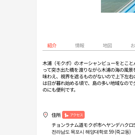
紹介
情報
地図
木浦（モクポ）のオーシャンビューをとこと
って突き出た橋を渡りながら木浦の海の風景
味わえ、視界を遮るものがないので上下左右
は日が暮れ始める頃で、島の多い地域なので
のにも便利です。
住所
アクセス
チョンラナム道モクポ市ヘヤンデハクロ5
전라남도 목포시 해양대학로 59 (죽교동)