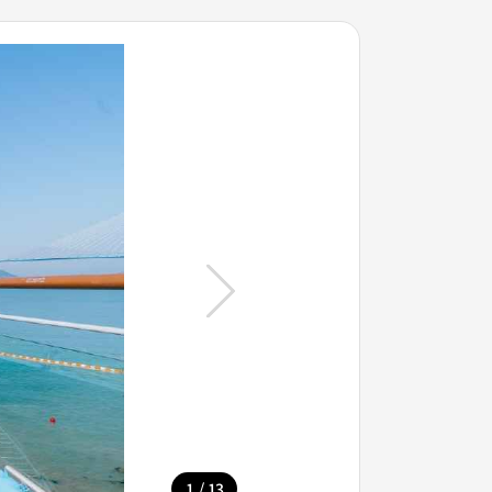
/
1
13