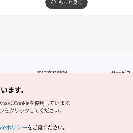
もっと見る
お役立ち情報
サービス
公式アプリ「VISITKOREA」
利用規約
ています。
1330観光通訳案内
FAQ
にCookieを使用しています。
観光資料ダウンロード
プライバシ
タンをクリックしてください。
デジタルブック／電子書籍
Cookieの
PHOTO KOREA
Cookieポ
okieポリシー
をご覧ください。
Odii