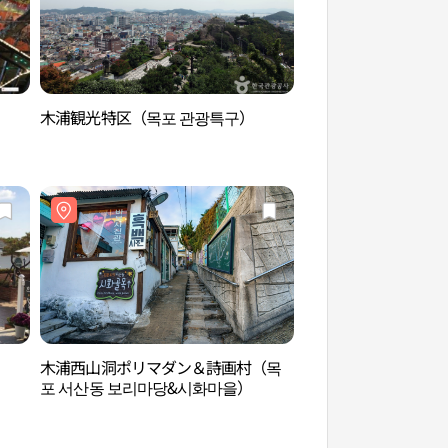
木浦観光特区（목포 관광특구）
儒達遊園地（유달유
木浦西山洞ポリマダン＆詩画村（목
木浦西山洞ポリマダ
포 서산동 보리마당&시화마을）
포 서산동 보리마당