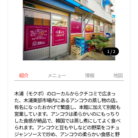
/
1
2
紹介
メニュー
情報
地図
木浦（モクポ）のローカルからクチコミで広まっ
た、木浦東部市場内にあるアンコウの蒸し物の店。
有名になったおかげで繁盛し、本館に加えて別館も
営業しています。アンコウは柔らかいのにもっちり
した食感が絶品で、韓国では蒸し煮にしてよく食べ
られます。アンコウと豆もやしなどの野菜をコチュ
ジャンソースで炒め、アンコウの柔らかい食感と野