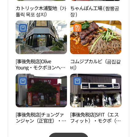
カトリック木浦聖地（가
ちゃんぽん工場 ( 짬뽕공
露積
톨릭 목포 성지）
장 )
[事後免税店]Olive
コムジプカルビ（곰집갈
儒達
Young・モクポヨンへ
비）
조각
（木浦龍海）店(올리브
영 목포용해점)
[事後免税店]チョングァ
[事後免税店]SFIT（エス
木浦
ンジャン（正官庄）・ブ
フィット）・モクポ（木
（목
クハン（北港）店(정관
浦）店(에스핏 목포점)
장 북항점)