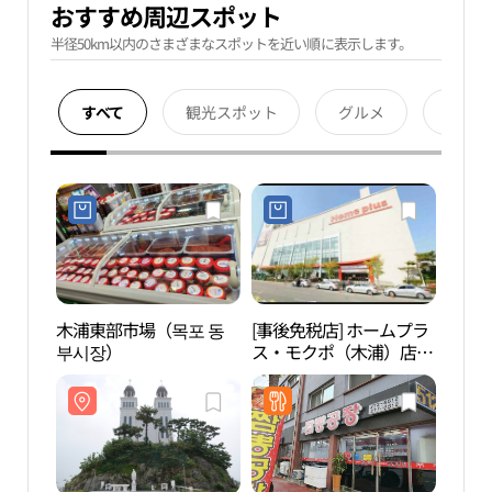
おすすめ周辺スポット
半径50km以内のさまざまなスポットを近い順に表示します。
すべて
観光スポット
グルメ
宿泊
木浦東部市場（목포 동
[事後免税店] ホームプラ
カト
부시장）
ス・モクポ（木浦）店
톨릭 
(홈플러스 목포점)