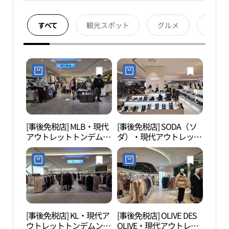
すべて
観光スポット
グルメ
宿泊
[事後免税店] MLB・現代
[事後免税店] SODA（ソ
ソウ
アウトレットトンデムン
ダ）・現代アウトレット
リ通り
（東大門）店(MLB 현대
トンデムン（東大門）店
한마리
아울렛 동대문점)
(소다 현대아울렛 동대문
점)
[事後免税店] KL・現代ア
[事後免税店] OLIVE DES
清渓
ウトレットトンデムン
OLIVE・現代アウトレッ