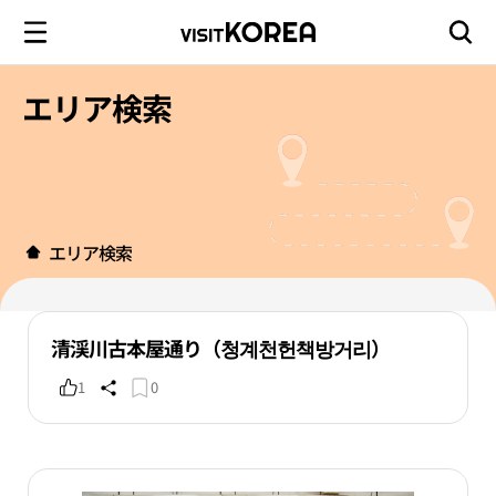
エリア検索
エリア検索
清渓川古本屋通り（청계천헌책방거리）
1
0