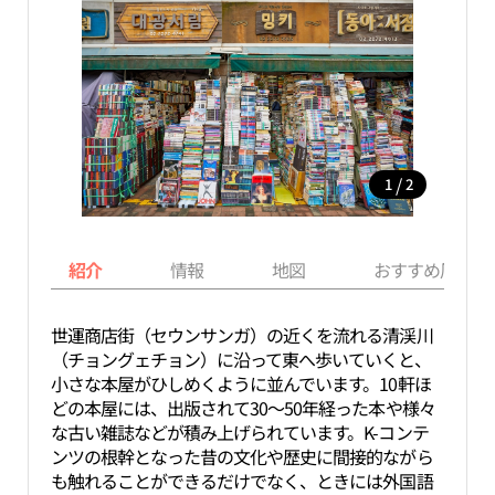
/
1
2
紹介
情報
地図
おすすめ周辺ス
世運商店街（セウンサンガ）の近くを流れる清渓川
（チョングェチョン）に沿って東へ歩いていくと、
小さな本屋がひしめくように並んでいます。10軒ほ
どの本屋には、出版されて30～50年経った本や様々
な古い雑誌などが積み上げられています。K-コンテ
ンツの根幹となった昔の文化や歴史に間接的ながら
も触れることができるだけでなく、ときには外国語