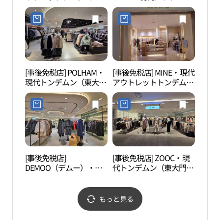
（東大門）店(KL 현대아
トトンデムン（東大門）
울렛 동대문점)
店(올리브데올리브 현대
아울렛 동대문점)
[事後免税店] POLHAM・
[事後免税店] MINE・現代
興仁
現代トンデムン（東大
アウトレットトンデムン
門）(폴햄 현대아울렛 동
（東大門）店(마인 현대
대문점)
아울렛 동대문점)
[事後免税店]
[事後免税店] ZOOC・現
光熙
DEMOO（デムー）・現
代トンデムン（東大門）
代アウトレットトンデム
(쥬크 현대아울렛 동대문
ン（東大門）店(데무 현
점)
대아울렛 동대문점)
もっと見る