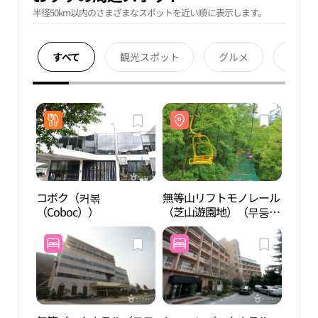
半径50km以内のさまざまなスポットを近い順に表示します。
すべて
観光スポット
グルメ
宿泊
コボク（커볶
無等山リフトモノレール
無等
（Coboc））
（芝山遊園地）（무등산
（芝
리프트모노레일（지산유
리프
원지））
원지