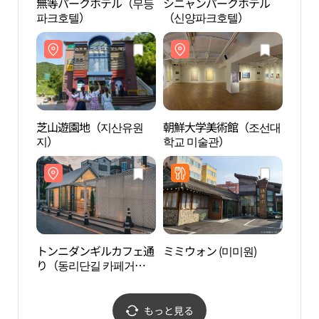
無等パークホテル（무등
シニャンパークホテル
朝鮮
파크호텔）
（신양파크호텔）
학교 
芝山遊園地（지산유원
朝鮮大学美術館（조선대
旅行者
지）
학교 미술관）
집）
トンニダンギルカフェ通
ミミウォン (미미원)
禹済
り（동리단길 카페거
술관
리）
もっと見る