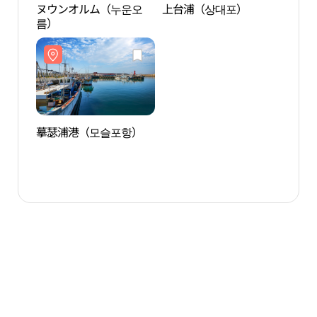
ヌウンオルム（누운오
上台浦（상대포）
ヌウ
름）
름）
摹瑟浦港（모슬포항）
摹瑟