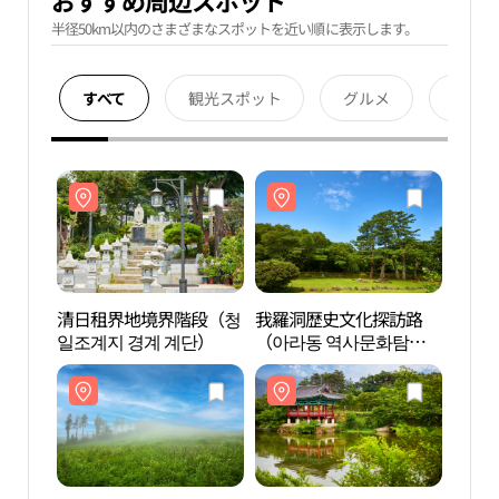
おすすめ周辺スポット
半径50km以内のさまざまなスポットを近い順に表示します。
すべて
観光スポット
グルメ
宿泊
清日租界地境界階段（청
我羅洞歴史文化探訪路
清日
일조계지 경계 계단）
（아라동 역사문화탐방
일조계
로）