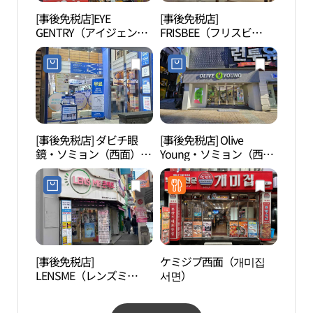
[事後免税店]EYE
[事後免税店]
田浦
GENTRY（アイジェント
FRISBEE（フリスビ
페거
リー）・プサンソミョン
ー）・ソミョン（西面）
（釜山西面）店(아이젠
店(프리스비 서면점)
트리 부산서면점)
[事後免税店] ダビチ眼
[事後免税店] Olive
田浦
鏡・ソミョン（西面）店
Young・ソミョン（西
리）
(다비치안경 서면점)
面）1番街店(올리브영 서
면1번가점)
[事後免税店]
ケミジプ西面（개미집
南釜
LENSME（レンズミ
서면）
회）
ー）・プサンソミョン
（釜山西面）店(렌즈미