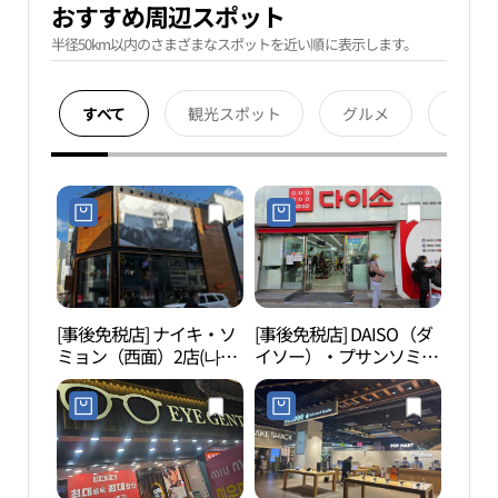
おすすめ周辺スポット
半径50km以内のさまざまなスポットを近い順に表示します。
すべて
観光スポット
グルメ
宿泊
[事後免税店] ナイキ・ソ
[事後免税店] DAISO（ダ
西面
ミョン（西面）2店(나이
イソー）・プサンソミョ
키 서면2점)
ン（釜山西面）2号店(다
이소 부산서면2호점)