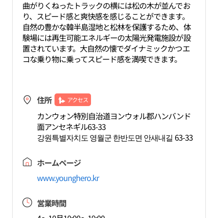
曲がりくねったトラックの横には松の木が並んでお
り、スピード感と爽快感を感じることができます。
自然の豊かな韓半島湿地と松林を保護するため、体
験場には再生可能エネルギーの太陽光発電施設が設
置されています。大自然の懐でダイナミックかつエ
コな乗り物に乗ってスピード感を満喫できます。
住所
アクセス
カンウォン特別自治道ヨンウォル郡ハンバンド
面アンセネギル63-33
강원특별자치도 영월군 한반도면 안새내길 63-33
ホームページ
www.younghero.kr
営業時間