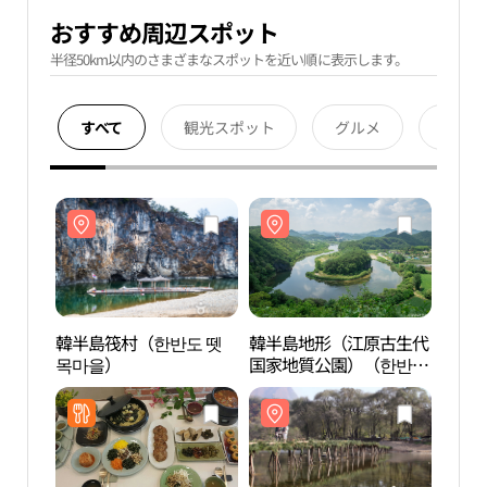
おすすめ周辺スポット
半径50km以内のさまざまなスポットを近い順に表示します。
すべて
観光スポット
グルメ
宿泊
韓半島筏村（한반도 뗏
韓半島地形（江原古生代
韓半
목마을）
国家地質公園）（한반도
목마
지형（강원고생대 국가
지질공원））