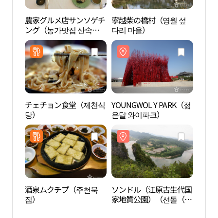
農家グルメ店サンソゲチ
寧越柴の橋村（영월 섶
寧越
ング（농가맛집 산속의
다리 마을）
다리 
친구）
チェチョン食堂（제천식
YOUNGWOL Y PARK（젊
ソン
당）
은달 와이파크）
家地
원고
원）
酒泉ムクチプ（주천묵
ソンドル（江原古生代国
寧越
집）
家地質公園）（선돌（강
포）
원고생대 국가지질공