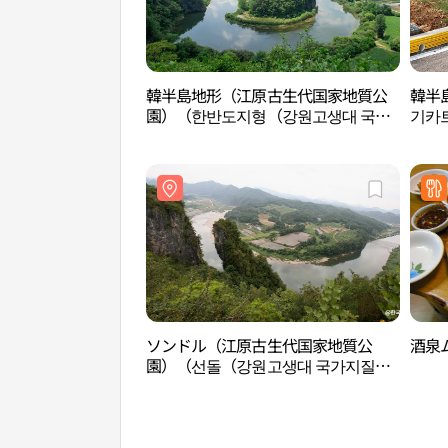
韓半島地形（江原古生代国家地質公
韓半
園）（한반도지형（강원고생대 국가
기카
지질공원））
ソンドル（江原古生代国家地質公
酒泉
園）（선돌（강원고생대 국가지질공
원））