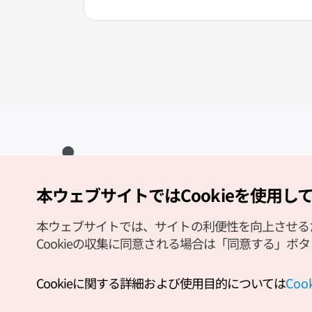
本ウェブサイトではCookieを使用し
Copyright (c) Korea Tourism Organization All Rights Reserved.
サイトエラー報告
公式メール
japanese@knto.or.kr
本ウェブサイトでは、サイトの利便性を向上させるため
Cookieの収集に同意される場合は「同意する」ボ
Cookieに関する詳細および使用目的については
Co