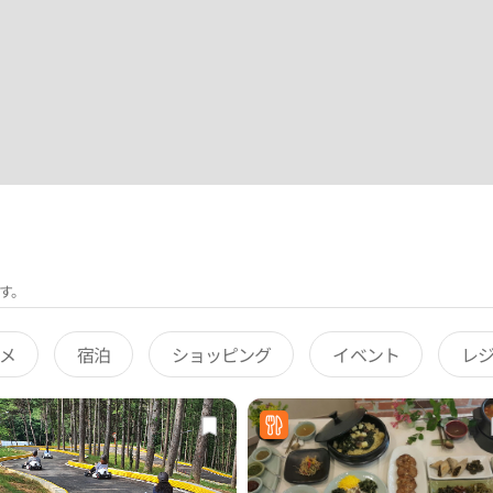
す。
メ
宿泊
ショッピング
イベント
レ