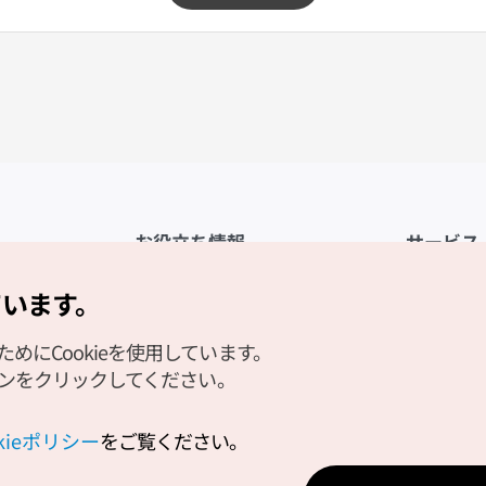
お役立ち情報
サービス
公式アプリ「VISITKOREA」
利用規約
ています。
1330観光通訳案内
FAQ
にCookieを使用しています。
観光資料ダウンロード
プライバシ
タンをクリックしてください。
デジタルブック／電子書籍
Cookieの
PHOTO KOREA
Cookieポ
okieポリシー
をご覧ください。
Odii
位置情報サ