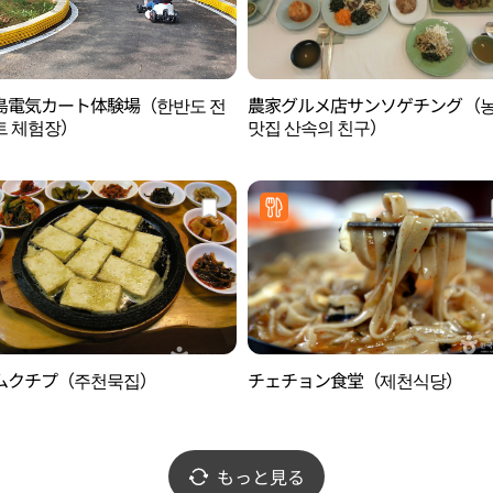
島電気カート体験場（한반도 전
農家グルメ店サンソゲチング（
트 체험장）
맛집 산속의 친구）
ムクチプ（주천묵집）
チェチョン食堂（제천식당）
もっと見る