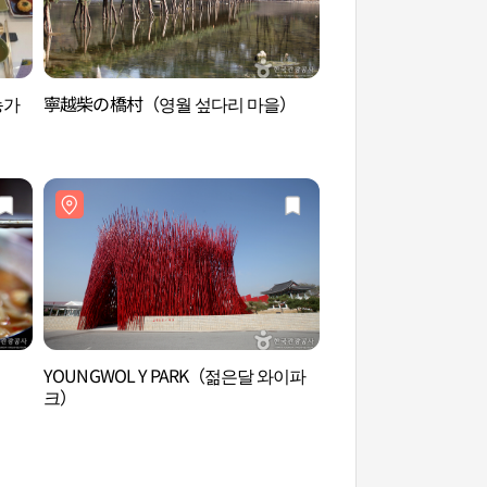
농가
寧越柴の橋村（영월 섶다리 마을）
韓半島地形（江原古
園）（한반도지형（
지질공원））
YOUNGWOL Y PARK（젊은달 와이파
寧越観光センター（
크）