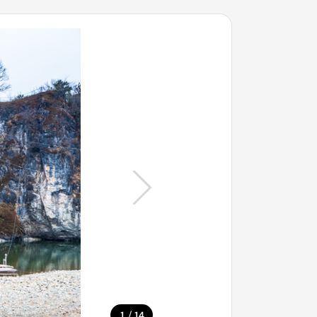
/
1
14