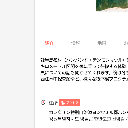
紹介
情報
地図
韓半島筏村（ハンバンド・テンモンマウル）
キロメートル区間を筏に乗って往復する体験
魚についての話も聞かせてくれます。筏は冬
西江水中探査船など、様々な筏体験プログラ
住所
アクセス
カンウォン特別自治道ヨンウォル郡ハン
강원특별자치도 영월군 한반도면 선암길 7