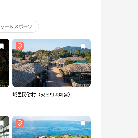
ジャー＆スポーツ
城邑民俗村（성읍민속마을）
城邑緑茶村（성읍녹