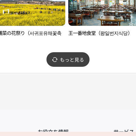
浦菜の花祭り（서귀포유채꽃축
王一番地食堂（왕일번지식당）
もっと見る
お役立ち情報
サービス