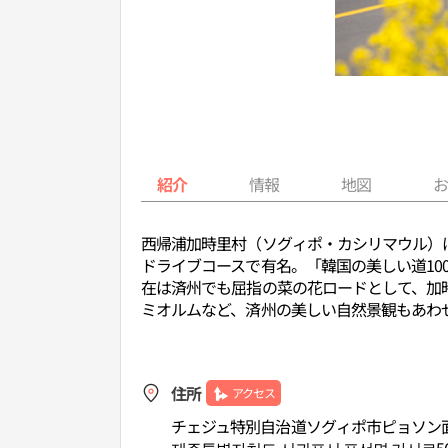
紹介
情報
地図
西帰浦加時里村（ソグィポ・カシリマウル）
ドライブコースで有名。「韓国の美しい道1
在は済州でも屈指の菜の花ロードとして、加
ミオルムなど、済州の美しい自然景観もあわ
住所
アクセス
チェジュ特別自治道ソグィポ市ピョソン面