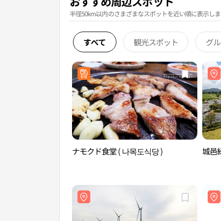
おすすめ周辺スポット
半径50km以内のさまざまなスポットを近い順に表示しま
すべて
観光スポット
グル
ナモクド食堂 ( 나목도식당 )
城邑