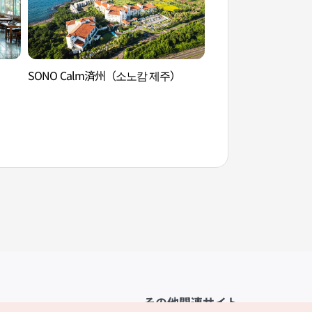
SONO Calm済州（소노캄 제주）
SONO Calm済州
その他関連サイト