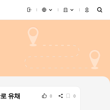
로 유채
0
0