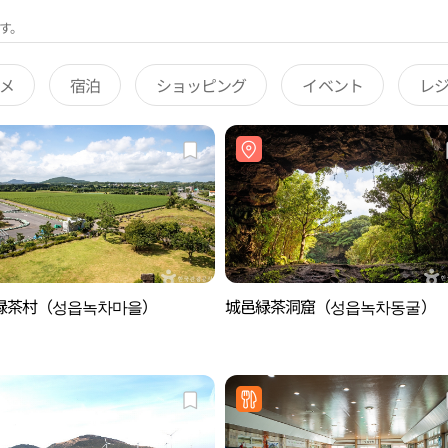
す。
メ
宿泊
ショッピング
イベント
レ
緑茶村（성읍녹차마을）
城邑緑茶洞窟（성읍녹차동굴）