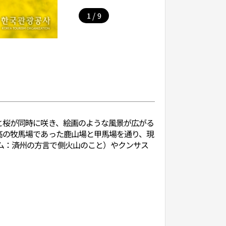
/
1
9
と桜が同時に咲き、絵画のような風景が広がる
高の牧馬場であった鹿山場と甲馬場を通り、現
ム：済州の方言で側火山のこと）やクンサス