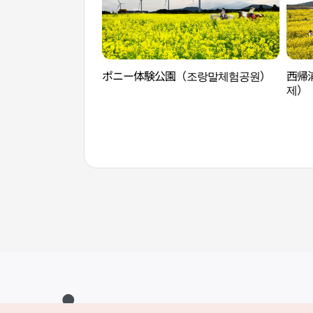
ポニー体験公園（조랑말체험공원）
西帰
제）