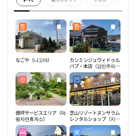
なごや（나고야）
カンミンジュウィドゥル
徳坪
バプ・本店（강민주의들
평자
밥 본점）
徳坪サービスエリア（덕
芝山リゾートヌンサラム
利川
평자연휴게소）
レンタルショップ（지산
Ye's
리조트 눈사람 렌탈샵）
술마
크）