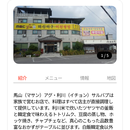
/
1
5
紹介
メニュー
情報
地図
馬山（マサン）アグ・利川（イチョン）サルバプは
家族で営むお店で、料理はすべて店主が直接調理し
て提供しています。利川米で炊いたツヤツヤの釜飯
と韓定食で味わえるトトリムク、豆腐の蒸し物、ホ
ッケ焼き、チャプチェなど、真心のこもった品数豊
富なおかずがテーブルに並びます。白飯韓定食以外