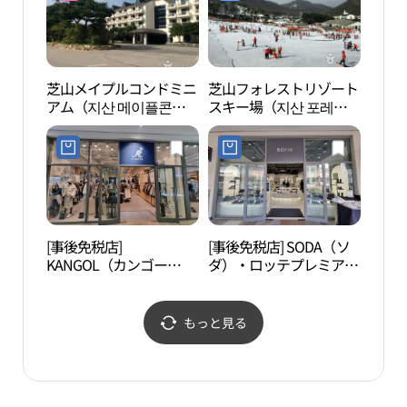
芝山メイプルコンドミニ
芝山フォレストリゾート
陽智
アム（지산 메이플콘
スキー場（지산 포레스
（양
도）
트 리조트 스키장）
[事後免税店]
[事後免税店] SODA（ソ
テル
KANGOL（カンゴー
ダ）・ロッテプレミアム
ル）・ロッテプレミアム
アウトレットイチョン
アウトレットイチョン
（利川）店(소다 롯데프
（利川）店(캉골 롯데프
리미엄아울렛 이천점)
もっと見る
리미엄아울렛 이천점)