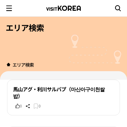
エリア検索
エリア検索
馬山アグ・利川サルバプ（마산아구이천쌀
밥）
0
0