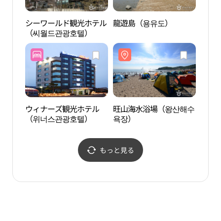
シーワールド観光ホテル
龍遊島（용유도）
仁川
（씨월드관광호텔）
ウィナーズ観光ホテル
旺山海水浴場（왕산해수
仙女
（위너스관광호텔）
욕장）
もっと見る