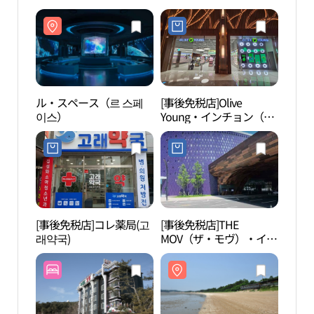
ル・スペース（르 스페
[事後免税店]Olive
ル・
이스）
Young・インチョン（仁
이스
川）インスパイア店(올
리브영 인천인스파이어
점)
[事後免税店]コレ薬局(고
[事後免税店]THE
旺山
래약국)
MOV（ザ・モヴ）・イン
욕장
スパイア店(더모브 인스
파이어점)