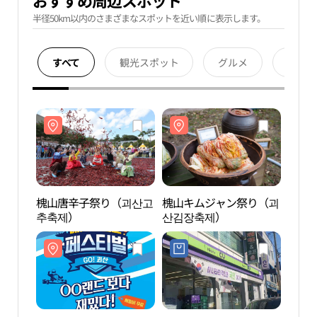
おすすめ周辺スポット
半径50km以内のさまざまなスポットを近い順に表示します。
すべて
観光スポット
グルメ
宿泊
槐山唐辛子祭り（괴산고
槐山キムジャン祭り（괴
葛隠
추축제）
산김장축제）