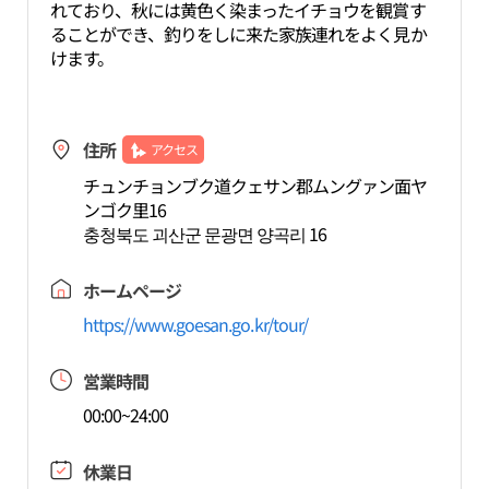
れており、秋には黄色く染まったイチョウを観賞す
ることができ、釣りをしに来た家族連れをよく見か
けます。
住所
アクセス
チュンチョンブク道クェサン郡ムングァン面ヤ
ンゴク里16
충청북도 괴산군 문광면 양곡리 16
ホームページ
https://www.goesan.go.kr/tour/
営業時間
00:00~24:00
休業日