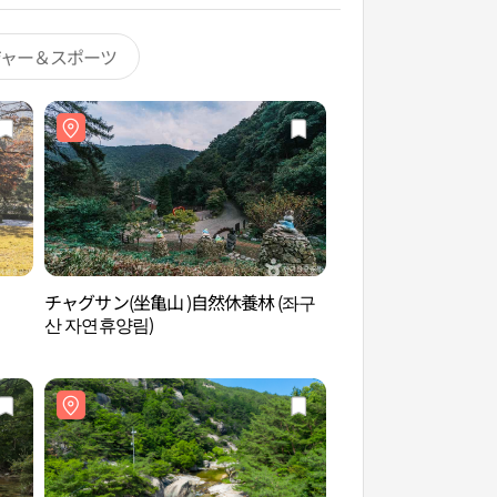
ジャー＆スポーツ
チャグサン(坐亀山 )自然休養林 (좌구
華陽九曲（華陽洞渓
산 자연휴양림)
（화양동계곡））