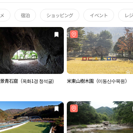
メ
宿泊
ショッピング
イベント
レ
1景青石窟（옥화1경 청석굴)
米東山樹木園（미동산수목원）