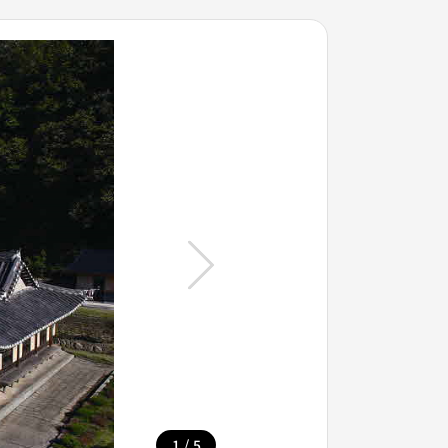
/
1
5