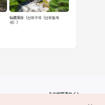
仙遊渓谷（선유구곡（선유동계
文光貯水池（문광저
곡））
その他関連サイト
韓国観光公社