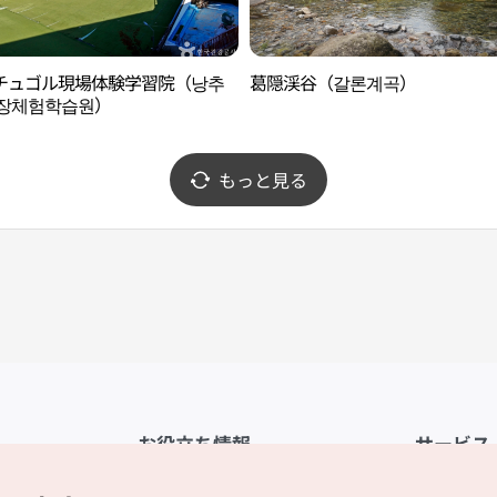
チュゴル現場体験学習院（낭추
葛隠渓谷（갈론계곡）
현장체험학습원）
もっと見る
お役立ち情報
サービス
公式アプリ「VISITKOREA」
利用規約