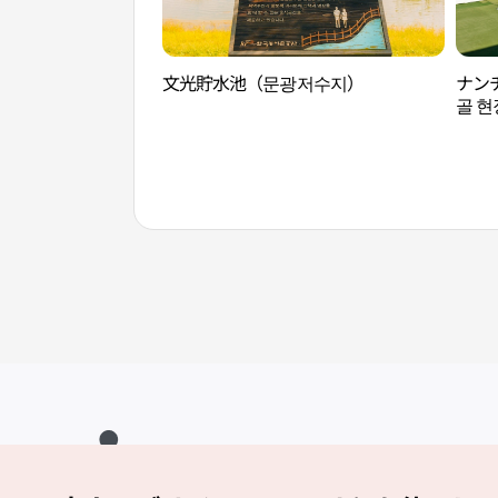
文光貯水池（문광저수지）
ナン
골 