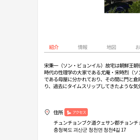
紹介
情報
地図
宋秉一（ソン・ビョンイル）故宅は朝鮮王朝
時代の性理学の大家である尤庵・宋時烈（ソ
である母屋に分かれており、その間に門と倉
り、過去にタイムスリップしてきたような気
住所
アクセス
チュンチョンブク道クェサン郡チョンチョ
충청북도 괴산군 청천면 청천4길 17