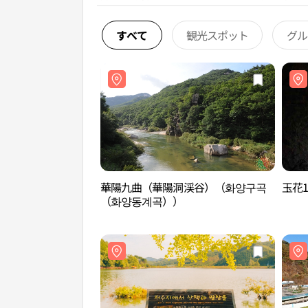
すべて
観光スポット
グル
華陽九曲（華陽洞渓谷）（화양구곡
玉花
（화양동계곡））