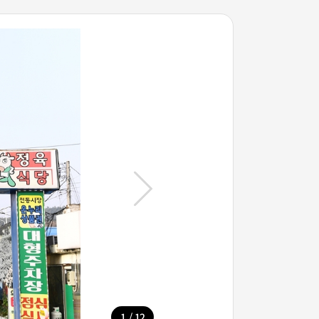
/
1
12