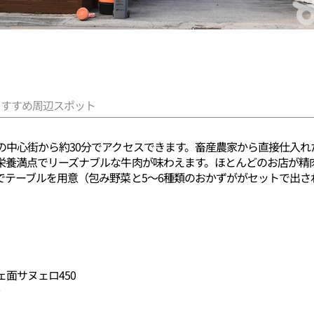
おすすめ周辺スポット
の中心街から約30分でアクセスできます。畜産農家から直接仕入れ
栄養満点でリーズナブルな牛肉が味わえます。ほとんどのお店が精
テーブルを用意（包み野菜と5～6種類のおかずががセットで出され、
面サヌェロ450
0