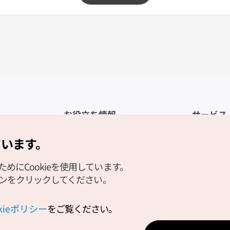
お役立ち情報
サービス
公式アプリ「VISITKOREA」
利用規約
ています。
1330観光通訳案内
FAQ
にCookieを使用しています。
観光資料ダウンロード
プライバシ
タンをクリックしてください。
デジタルブック／電子書籍
Cookieの
PHOTO KOREA
Cookieポ
okieポリシー
をご覧ください。
Odii
位置情報サ