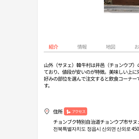
紹介
情報
地図
山外（サヌェ）韓牛村は井邑（チョンウプ）
ており、値段が安いのが特徴。美味しい上に
好みの部位を選んで注文すると飲食コーナーで
す。
住所
アクセス
チョンブク特別自治道チョンウプ市サヌェ
전북특별자치도 정읍시 산외면 산외로 45