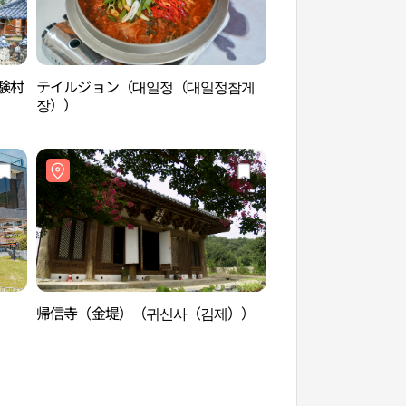
験村
テイルジョン（대일정（대일정참게
武城書院［ユネスコ
장））
성서원［유네스코 
帰信寺（金堤）（귀신사（김제））
内蔵山文化観光音楽
ォーターパーク）（
음악분수（내장산 