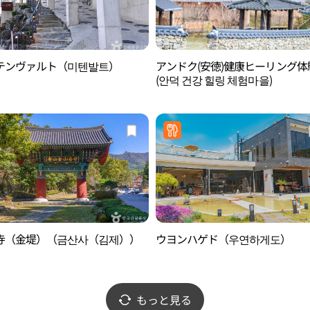
テンヴァルト（미텐발트）
アンドク(安徳)健康ヒーリング体
(안덕 건강 힐링 체험마을)
寺（金堤）（금산사（김제））
ウヨンハゲド（우연하게도）
もっと見る