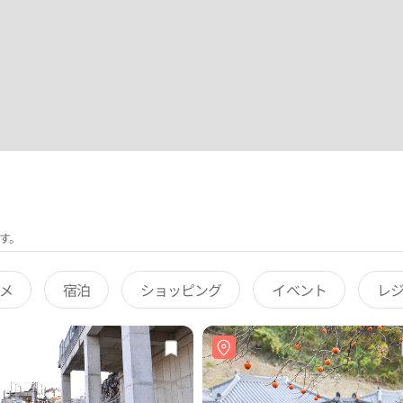
す。
メ
宿泊
ショッピング
イベント
レ