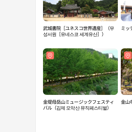
武城書院［ユネスコ世界遺産］（무
ミッ
성서원［유네스코 세계유산］）
金堤母岳山ミュージックフェスティ
金山
バル（김제 모악산 뮤직페스티벌）