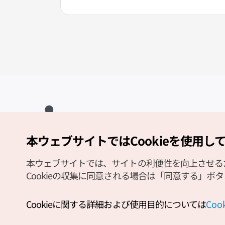
本ウェブサイトではCookieを使用し
Copyright (c) Korea Tourism Organization All Rights Reserved.
サイトエラー報告
公式メール
japanese@knto.or.kr
本ウェブサイトでは、サイトの利便性を向上させるため
Cookieの収集に同意される場合は「同意する」ボ
Cookieに関する詳細および使用目的については
Co