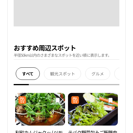
おすすめ周辺スポット
半径50km以内のさまざまなスポットを近い順に表示します。
すべて
観光スポット
グルメ
宿泊
利和カムジャクッ ( 이화
テバク野菜包みご飯豚肉
COC