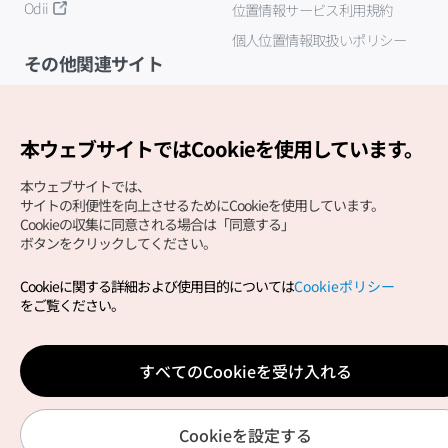
Odii
位置情報サービス利用規約
個人位置情報取扱いポリシー
その他関連サイト
韓国観光公社
K-MICE
本ウェブサイトではCookieを使用しています。
本ウェブサイトでは、
サイトの利便性を向上させるためにCookieを使用しています。
Cookieの収集に同意される場合は「同意する」
ボタンをクリックしてください。
Cookieに関する詳細および使用目的については
Cookieポリシー
Copyright (c) Korea Tourism Organization All Rights
をご覧ください。
Reserved.
サイトエラー報告
公式メール
japanese@knto.or.kr
すべてのCookieを受け入れる
Cookieを設定する