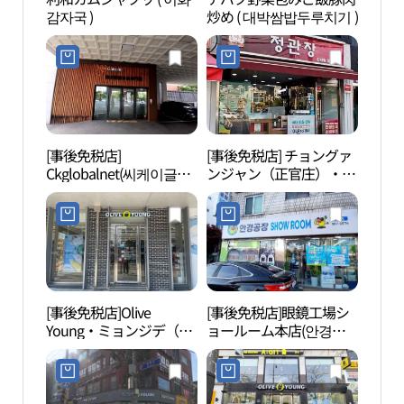
감자국 )
炒め ( 대박쌈밥두루치기 )
禧本
구소
[事後免税店]
[事後免税店] チョングァ
フッ
Ckglobalnet(씨케이글로
ンジャン（正官庄）・シ
ウム
벌네트)
ンサ（新沙）店(정관장
신사점)
[事後免税店]Olive
[事後免税店]眼鏡工場シ
延南
Young・ミョンジデ（明
ョールーム本店(안경공
知大）店(올리브영 명지
장쇼룸 본점)
대점)