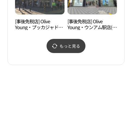
[事後免税店] Olive
[事後免税店] Olive
文化
Young・プッカジャドン
Young・ウンアム駅店(올
기지
（北加佐洞）店(올리브
리브영 응암역점)
영 북가좌동점)
もっと見る