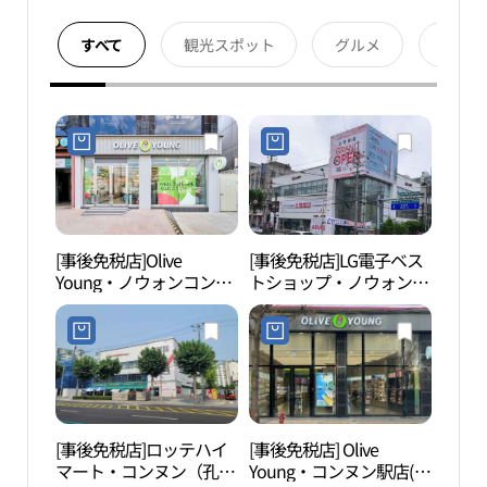
すべて
観光スポット
グルメ
宿泊
[事後免税店]Olive
[事後免税店]LG電子ベス
ソウ
Young・ノウォンコンヌ
トショップ・ノウォン
館（
ン（蘆原孔陵）店(올리
（蘆原）本店(LG전자 베
술관
브영 노원공릉점)
스트샵 노원본점)
[事後免税店]ロッテハイ
[事後免税店] Olive
花郎
マート・コンヌン（孔
Young・コンヌン駅店(올
철도