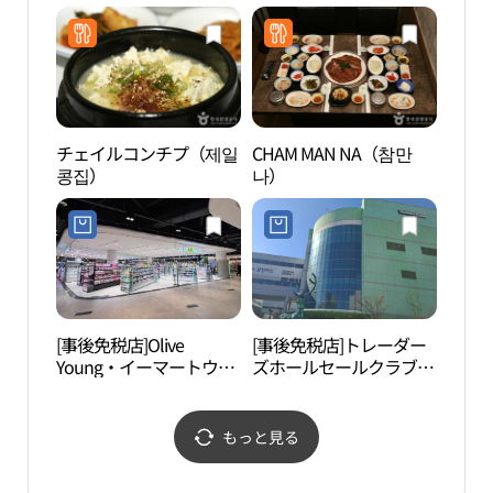
陵）店(롯데하이마트 공
리브영 공릉역점)
릉점)
チェイルコンチプ（제일
CHAM MAN NA（참만
陸軍
콩집）
나）
학교
[事後免税店]Olive
[事後免税店]トレーダー
北ソ
Young・イーマートウォ
ズホールセールクラブ・
울 꿈
ルゲ（月渓）店(올리브
ウォルゲ（月渓）店(트
영 이마트월계점)
레이더스 홀세일 클럽 월
계점)
もっと見る