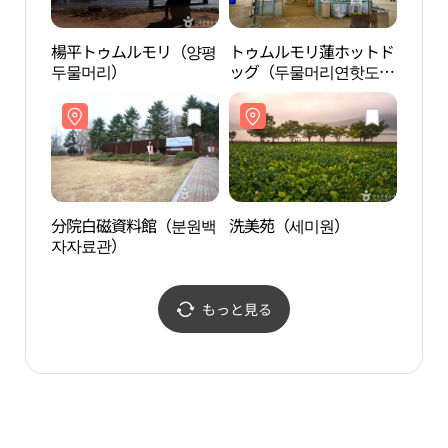
楊平トゥムルモリ（양평
トゥムルモリ蓮ホットド
分院
두물머리）
ッグ（두물머리연핫도
자자
그）
分院白磁資料館（분원백
洗美苑（세미원）
水の
자자료관）
もっと見る