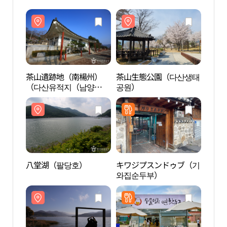
茶山遺跡地（南楊州）
茶山生態公園（다산생태
茶山
（다산유적지（남양
공원）
（다
주））
주）
八堂湖（팔당호）
キワジプスンドゥブ（기
八堂
와집순두부）