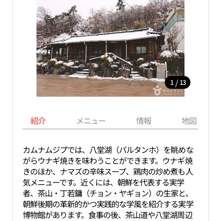
/
1
13
紹介
メニュー
情報
地図
カムナムジプでは、八堂湖（パルタンホ）を眺めな
がらウナギ焼きを味わうことができます。ウナギ焼
きのほか、ナマズの辛味スープ、鶏肉の炒め煮も人
気メニューです。近くには、朝鮮を代表する実学
者、茶山・丁若鏞（チョン・ヤギョン）の生家と、
朝鮮後期の革新的かつ実践的な学風を紹介する実学
博物館があります。食事の後、茶山道や八堂湖周辺