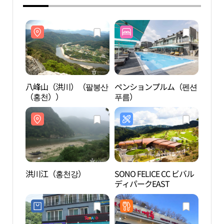
八峰山（洪川）（팔봉산
ペンションプルム（펜션
八峰
（홍천））
푸름）
（홍
洪川江（홍천강）
SONO FELICE CC ビバル
犬の
ディパークEAST