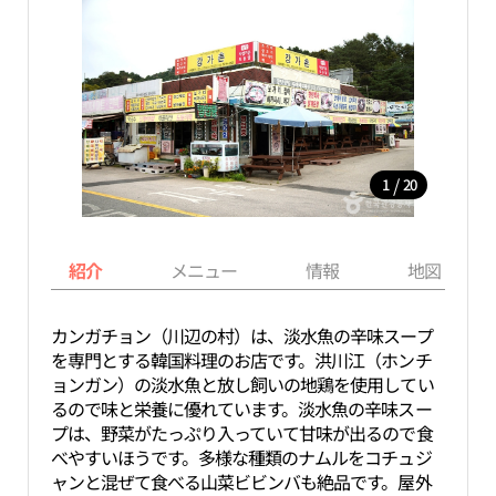
/
1
20
紹介
メニュー
情報
地図
カンガチョン（川辺の村）は、淡水魚の辛味スープ
を専門とする韓国料理のお店です。洪川江（ホンチ
ョンガン）の淡水魚と放し飼いの地鶏を使用してい
るので味と栄養に優れています。淡水魚の辛味スー
プは、野菜がたっぷり入っていて甘味が出るので食
べやすいほうです。多様な種類のナムルをコチュジ
ャンと混ぜて食べる山菜ビビンバも絶品です。屋外