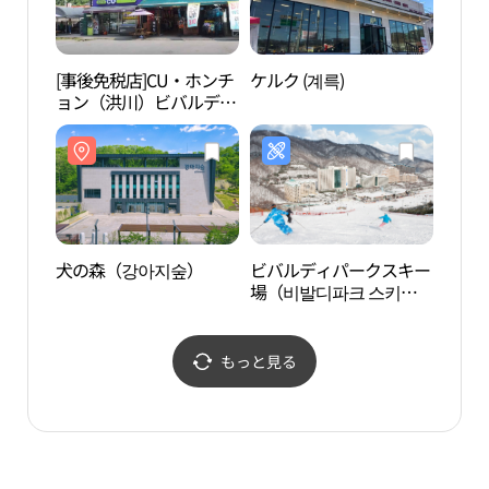
[事後免税店]CU・ホンチ
ケルク (계륵)
SON
ョン（洪川）ビバルディ
バル
タウン店(CU 홍천비발디
리체 
타운점)
크）
犬の森（강아지숲）
ビバルディパークスキー
ヒー
場（비발디파크 스키
(힐리
장）
もっと見る