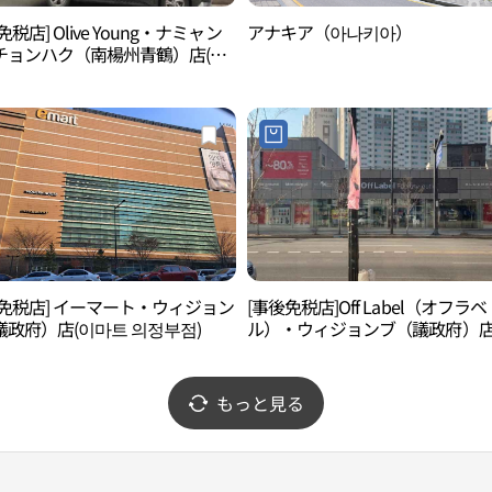
免税店] Olive Young・ナミャン
アナキア（아나키아）
チョンハク（南楊州青鶴）店(올
영 남양주청학점)
後免税店] イーマート・ウィジョン
[事後免税店]Off Label（オフラベ
議政府）店(이마트 의정부점)
ル）・ウィジョンブ（議政府）店
프라벨 의정부점)
もっと見る