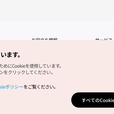
お役立ち情報
サービス
公式アプリ「VISITKOREA」
利用規約
ています。
1330観光通訳案内
FAQ
にCookieを使用しています。
観光資料ダウンロード
プライバシ
タンをクリックしてください。
デジタルブック／電子書籍
Cookieの
PHOTO KOREA
Cookieポ
okieポリシー
をご覧ください。
Odii
位置情報サ
すべてのCook
個人位置情