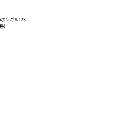
ボンギル123
동)