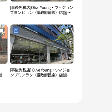
[事後免税店]Olive Young・ウィジョン
湛多軒体験教育館（
ブヨンヒョン（議政府龍峴）店(올리
관）
브영 의정부용현점)
[事後免税店] Olive Young・ウィジョ
ソウル菖蒲園（서울
(오
ンブミンラク（議政府民楽）店(올리
브영 의정부민락점)