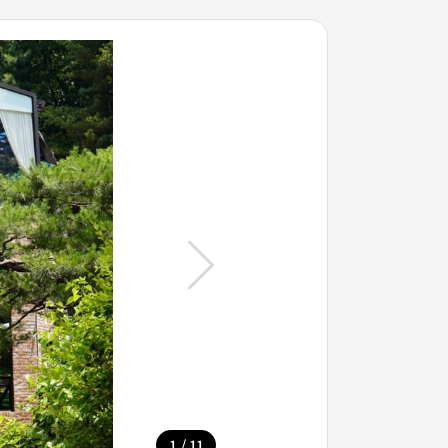
/
1
11