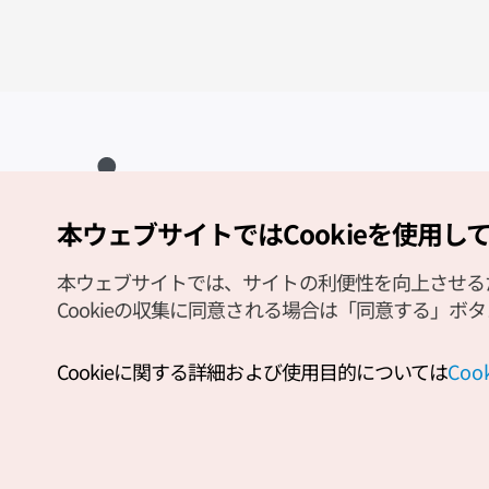
本ウェブサイトではCookieを使用し
Copyright (c) Korea Tourism Organization All Rights Reserved.
サイトエラー報告
公式メール
japanese@knto.or.kr
本ウェブサイトでは、サイトの利便性を向上させるため
Cookieの収集に同意される場合は「同意する」ボ
Cookieに関する詳細および使用目的については
Co