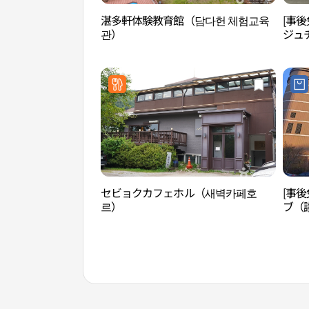
湛多軒体験教育館（담다헌 체험교육
[事後
관）
ジュ
리브
セビョクカフェホル（새벽카페호
[事
르）
ブ（