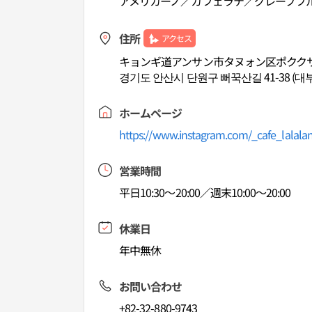
アメリカーノ／カフェラテ／グレープフ
住所
アクセス
キョンギ道アンサン市タヌォン区ポククサン
경기도 안산시 단원구 뻐꾹산길 41-38 (대
ホームページ
https://www.instagram.com/_cafe_lalala
営業時間
平日10:30～20:00／週末10:00～20:00
休業日
年中無休
お問い合わせ
+82-32-880-9743