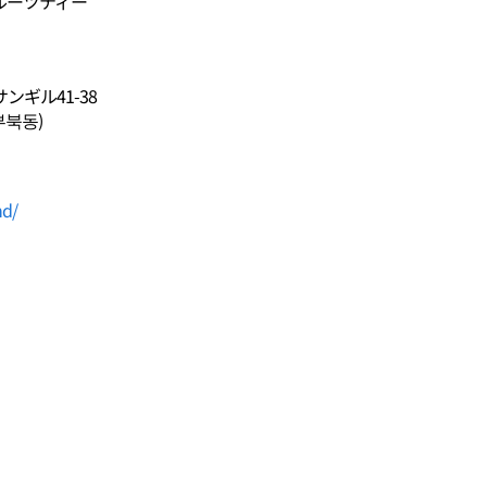
ルーツティー
ギル41-38
부북동)
nd/