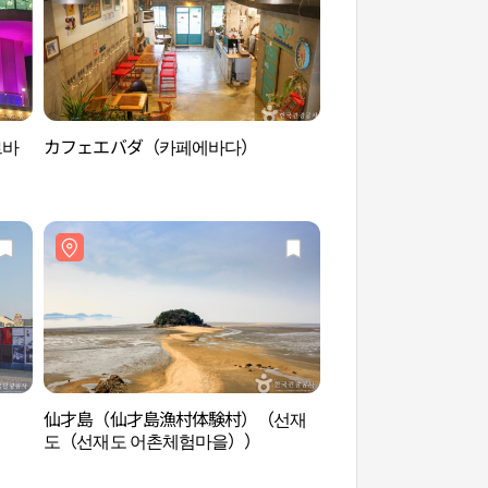
르바
カフェエバダ（카페에바다）
大阜島（대부도）
）
仙才島（仙才島漁村体験村）（선재
モク島（목섬）
도（선재도 어촌체험마을））