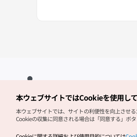
本ウェブサイトではCookieを使用し
Copyright (c) Korea Tourism Organization All Rights Reserved.
サイトエラー報告
公式メール
japanese@knto.or.kr
本ウェブサイトでは、サイトの利便性を向上させるため
Cookieの収集に同意される場合は「同意する」ボ
Cookieに関する詳細および使用目的については
Co