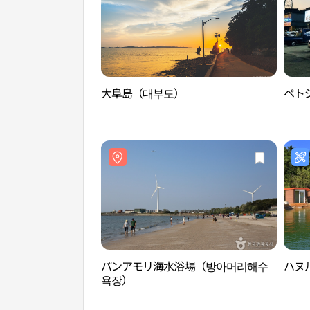
大阜島（대부도）
ペト
パンアモリ海水浴場（방아머리해수
ハヌ
욕장）