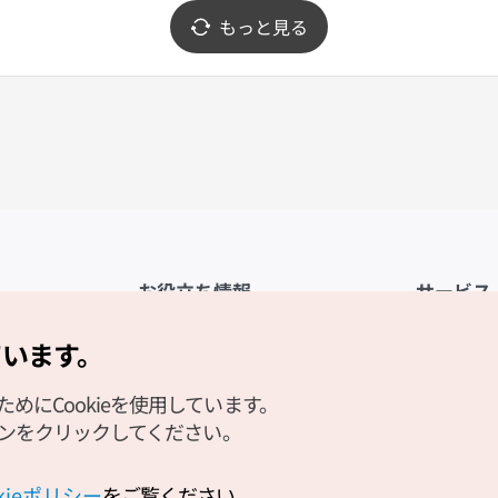
もっと見る
お役立ち情報
サービス
公式アプリ「VISITKOREA」
利用規約
ています。
1330観光通訳案内
FAQ
にCookieを使用しています。
観光資料ダウンロード
プライバシ
タンをクリックしてください。
デジタルブック／電子書籍
Cookieの
PHOTO KOREA
Cookieポ
okieポリシー
をご覧ください。