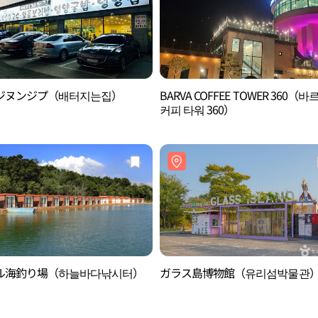
ジヌンジプ（배터지는집）
BARVA COFFEE TOWER 360（바
커피 타워 360）
ル海釣り場（하늘바다낚시터）
ガラス島博物館（유리섬박물관