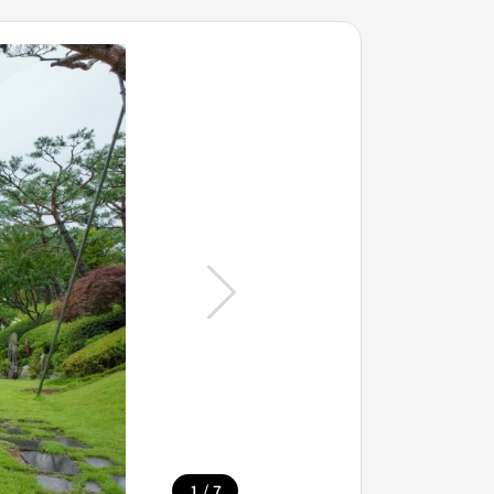
/
1
7