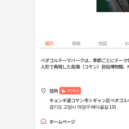
紹介
情報
地図
ペダゴルテーマパークは、季節ごとにテーマ
人形で再現した高陽（コヤン）民俗博物館、N
住所
アクセス
キョンギ道コヤン市トギャン区ペダゴルギ
경기도 고양시 덕양구 배다골길 131
ホームページ