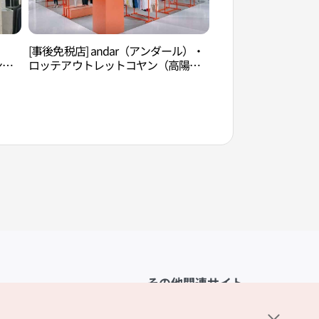
[事後免税店] andar（アンダール）・
幸州山城（행주산성
ン
ロッテアウトレットコヤン（高陽）
 고양
店(안다르 롯데아울렛 고양점)
その他関連サイト
韓国観光公社