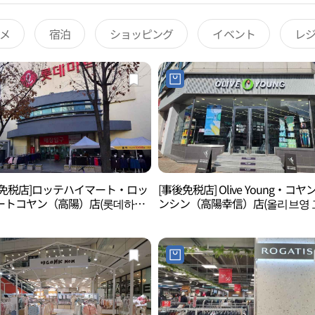
メ
宿泊
ショッピング
イベント
レ
後免税店]ロッテハイマート・ロッ
[事後免税店] Olive Young・コヤ
ートコヤン（高陽）店(롯데하이
ンシン（高陽幸信）店(올리브영 
롯데마트 고양점)
행신점)