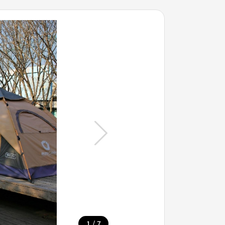
/
1
7