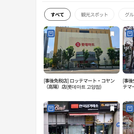
すべて
観光スポット
グル
[事後免税店] ロッテマート・コヤン
[事
（高陽）店(롯데마트 고양점)
テマ
마트 