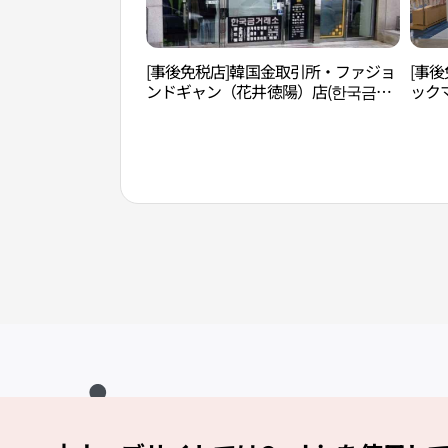
[事後免税店]韓国金取引所・ファジョ
[事後
ンドギャン（花井徳陽）店(한국금거
ック
래소 화정덕양점)
ン（
양점)