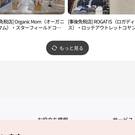
免税店] Organic Mom（オーガニ
[事後免税店] ROGATIS（ロガディ
マム）・スターフィールドコヤ
ス）・ロッテアウトレットコヤ
高陽）店(오가닉맘 롯데아울렛 고
（高陽）店(로가디스 롯데아울렛
점)
もっと見る
お役立ち情報
サービス
公式アプリ「VISITKOREA」
利用規約