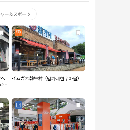
ジャー＆スポーツ
ンヘ
イムガネ韓牛村（임가네한우마을）
高陽オウルリムヌリ
고양
리）