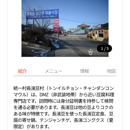
/
1
5
紹介
メニュー
情報
地図
統一村長湍豆村（トンイルチョン・チャンダンコン
マウル）は、DMZ（非武装地帯）から近い豆腐料理
専門店です。訪問時には身分証明書を持参して検問
を通る必要があります。長湍豆は他の豆よりコクの
ある味が特徴です。長湍豆を使った長湍豆定食、豆
腐の寄せ鍋、テンジャンチゲ、長湍コングクス（夏
限定）があります。