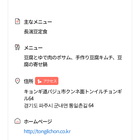
主なメニュー
長湍豆定食
メニュー
豆腐とゆで肉のポサム、手作り豆腐キムチ、豆
腐の寄せ鍋
住所
アクセス
キョンギ道パジュ市クンネ面トンイルチョンギ
ル64
경기도 파주시 군내면 통일촌길 64
ホームページ
http://tongilchon.co.kr