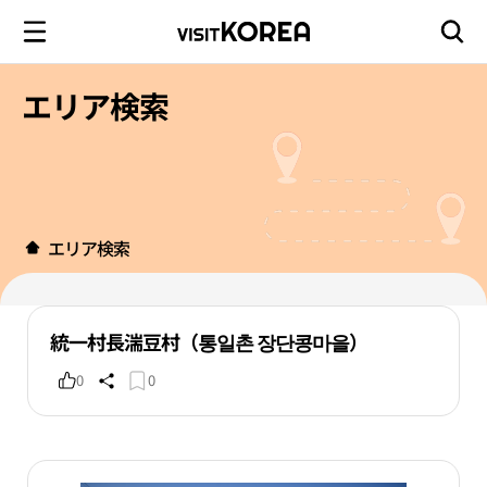
エリア検索
エリア検索
統一村長湍豆村（통일촌 장단콩마을）
0
0