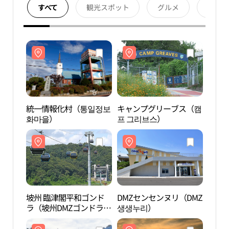
すべて
観光スポット
グルメ
宿泊
統一情報化村（통일정보
キャンプグリーブス（캠
統一
화마을）
프 그리브스）
화마
坡州 臨津閣平和ゴンド
DMZセンセンヌリ（DMZ
坡州
ラ（坡州DMZゴンドラ）
생생누리）
ラ（
（파주 임진각평화곤돌
（파
라（파주 DMZ 곤돌
라（파