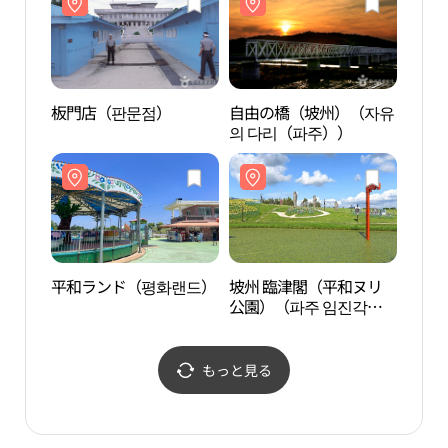
라））
라）
板門店（판문점）
自由の橋（坡州）（자유
板門
의 다리（파주））
平和ランド（평화랜드）
坡州 臨津閣（平和ヌリ
平和
公園）（파주 임진각
（평화누리공원））
もっと見る