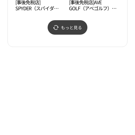
[事後免税店]
[事後免税店]AVE
河南
SPYDER（スパイダ
GOLF（アベゴルフ）・
사박
ー）・トクソサムペ（徳
トクソサムぺ（徳沼三
沼三牌）店(스파이더 덕
牌）店(아베골프 덕소삼
소삼패점)
패점)
もっと見る