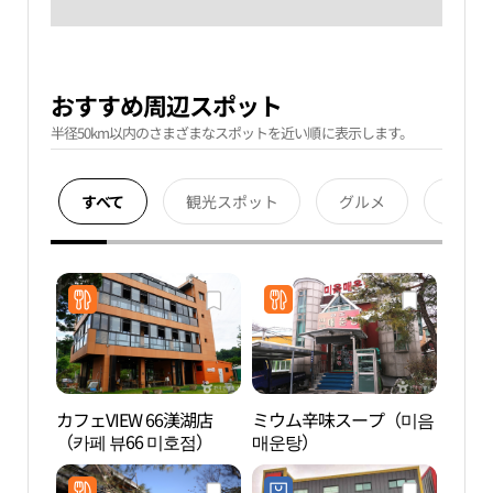
おすすめ周辺スポット
半径50km以内のさまざまなスポットを近い順に表示します。
すべて
観光スポット
グルメ
宿泊
カフェVIEW 66渼湖店
ミウム辛味スープ（미음
亀山
（카페 뷰66 미호점）
매운탕）