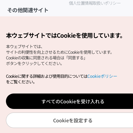
個人位置情報取扱いポリシー
その他関連サイト
韓国観光公社
K-MICE
本ウェブサイトではCookieを使用しています。
本ウェブサイトでは、
サイトの利便性を向上させるためにCookieを使用しています。
Cookieの収集に同意される場合は「同意する」
ボタンをクリックしてください。
Cookieに関する詳細および使用目的については
Cookieポリシー
Copyright (c) Korea Tourism Organization All Rights
をご覧ください。
Reserved.
サイトエラー報告
公式メール
japanese@knto.or.kr
すべてのCookieを受け入れる
Cookieを設定する