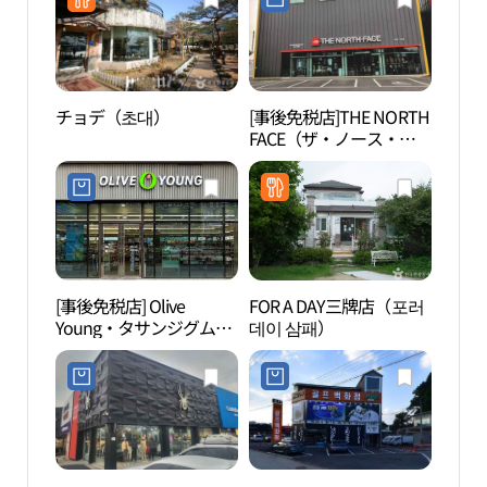
チョデ（초대）
[事後免税店]THE NORTH
九里
FACE（ザ・ノース・フ
モス
ェイス）TNF・サンペ
강공
（三牌）店(노스페이스
원）
TNF삼패점)
[事後免税店] Olive
FOR A DAY三牌店（포러
岩寺
Young・タサンジグム
데이 삼패）
（암
（茶山芝錦）店(올리브
관）
영 다산지금점)