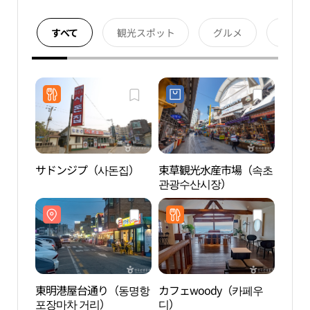
すべて
観光スポット
グルメ
宿泊
サドンジプ（사돈집）
束草観光水産市場（속초
東明
관광수산시장）
포장마
東明港屋台通り（동명항
カフェwoody（카페우
MUS
포장마차 거리）
디）
스）