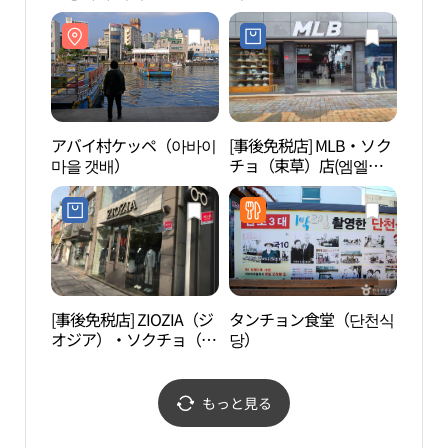
アバイ村ケッペ（아바이
[事後免税店] MLB・ソク
霊琴
마을 갯배）
チョ（束草）店(엠엘비
(MLB) 속초점)
[事後免税店] ZIOZIA（ジ
タンチョン食堂（단천식
永郞
オジア）・ソクチョ（束
당）
草）店(지오지아 속초점)
もっと見る