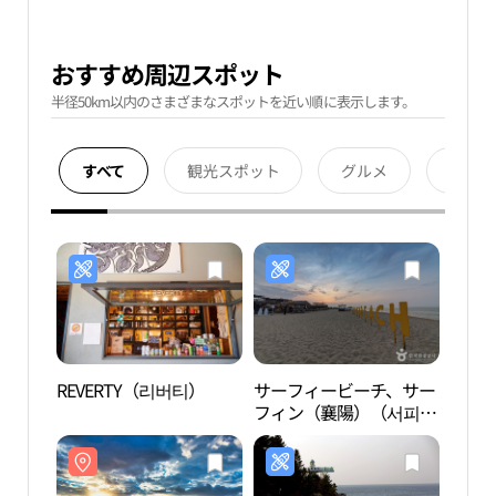
おすすめ周辺スポット
半径50km以内のさまざまなスポットを近い順に表示します。
すべて
観光スポット
グルメ
宿泊
REVERTY（리버티）
サーフィービーチ、サー
河趙
フィン（襄陽）（서피비
해수
치, 서핑（양양））