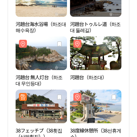
河趙台海水浴場（하조대
河趙台トゥルレ道（하조
河趙
해수욕장）
대 둘레길）
河趙台 無人灯台（하조
河趙台（하조대）
ソル
대 무인등대）
(설해
38フェッチプ（38횟집
38度線休憩所（38선휴게
竹島
（삼팔횟집））
소）
도정·