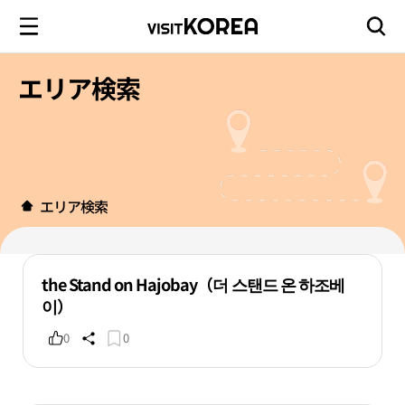
エリア検索
エリア検索
the Stand on Hajobay（더 스탠드 온 하조베
이）
0
0