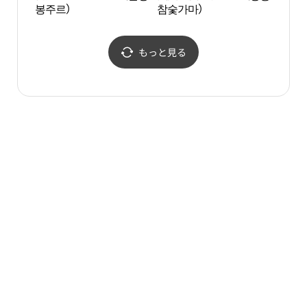
봉주르）
참숯가마）
もっと見る