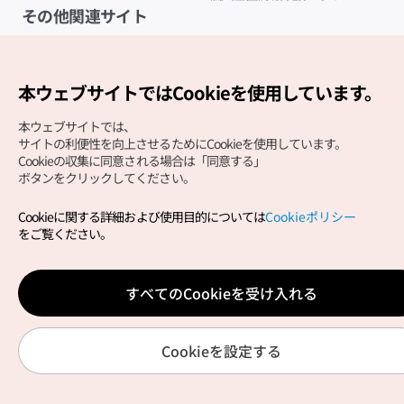
その他関連サイト
韓国観光公社
K-MICE
本ウェブサイトではCookieを使用しています。
本ウェブサイトでは、
サイトの利便性を向上させるためにCookieを使用しています。
Cookieの収集に同意される場合は「同意する」
ボタンをクリックしてください。
Cookieに関する詳細および使用目的については
Cookieポリシー
Copyright (c) Korea Tourism Organization All Rights
をご覧ください。
Reserved.
サイトエラー報告
公式メール
japanese@knto.or.kr
すべてのCookieを受け入れる
Cookieを設定する