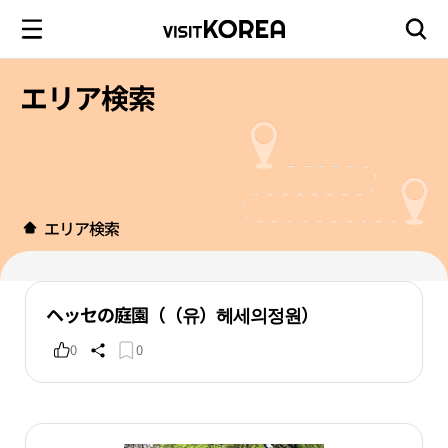
エリア検索
エリア検索
ヘッセの庭園（（유）헤세의정원）
0
0