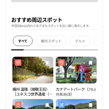
おすすめ周辺スポット
半径50km以内のさまざまなスポットを近い順に表示します。
すべて
観光スポット
グルメ
宿泊
楊州 温陵（端敬王后）
カナアートパーク（가나
楊州
［ユネスコ世界遺産（文
아트파크）
［ユ
化遺産）］（양주 온릉
化遺
（단경왕후）[유네스코
（단
세계문화유산]）
세계