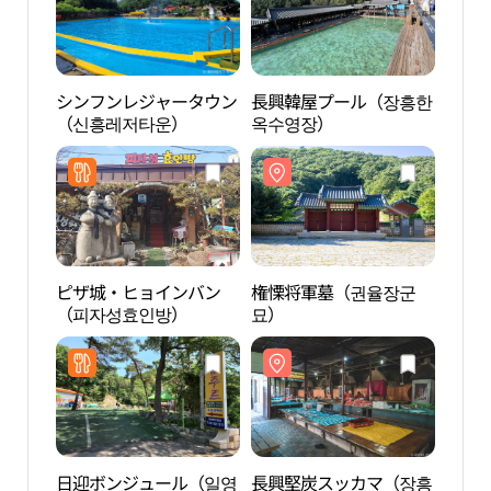
シンフンレジャータウン
長興韓屋プール（장흥한
シン
（신흥레저타운）
옥수영장）
（신
ピザ城・ヒョインバン
権慄将軍墓（권율장군
長興
（피자성효인방）
묘）
참숯
日迎ボンジュール（일영
長興堅炭スッカマ（장흥
道峰