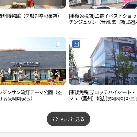
晋州博物館（국립진주박물관）
[事後免税店]LG電子ベストショ
チンジュソン（晋州城）店(LG전
스트샵 진주성점)
ンジンサン流灯テーマ公園（소
[事後免税店]ロッテハイマート・
산 유등테마공원）
ジュ（晋州）城店(롯데하이마트 
성점)
もっと見る