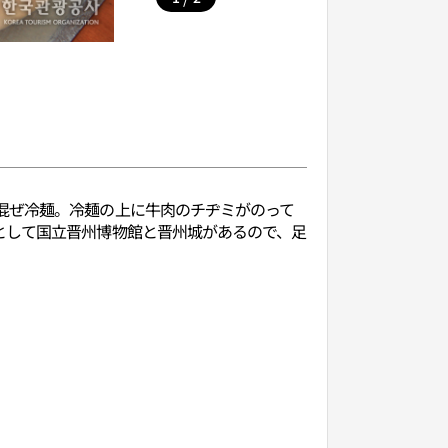
混ぜ冷麺。冷麺の上に牛肉のチヂミがのって
として国立晋州博物館と晋州城があるので、足