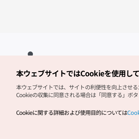
本ウェブサイトではCookieを使用し
Copyright (c) Korea Tourism Organization All Rights Reserved.
サイトエラー報告
公式メール
japanese@knto.or.kr
本ウェブサイトでは、サイトの利便性を向上させるため
Cookieの収集に同意される場合は「同意する」ボ
Cookieに関する詳細および使用目的については
Co