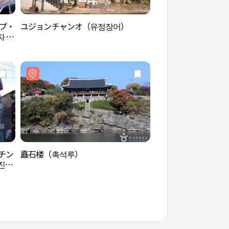
ップ・
ユジョンチャンオ（유정장어）
国立晋州博物館（국
자 베
チン
矗石楼（촉석루）
晋州伝統闘牛競技場
진주
기장）