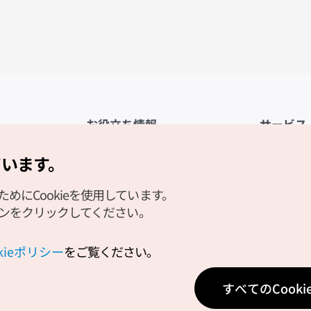
お役立ち情報
サービス
公式アプリ「VISITKOREA」
利用規約
ています。
1330観光通訳案内
FAQ
にCookieを使用しています。
観光資料ダウンロード
プライバシ
タンをクリックしてください。
デジタルブック／電子書籍
Cookieの
PHOTO KOREA
Cookieポ
okieポリシー
をご覧ください。
Odii
位置情報サ
すべてのCook
個人位置情