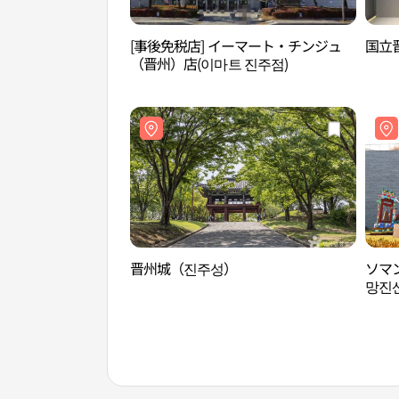
[事後免税店] イーマート・チンジュ
国立
（晋州）店(이마트 진주점)
晋州城（진주성）
ソマ
망진