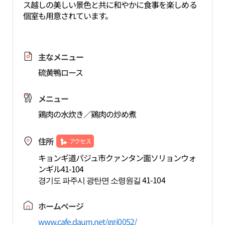
ス越しの美しい景色と共に和やかに食事を楽しめる
個室も用意されています。
主なメニュー
硫黄鴨ロース
メニュー
鶏肉の水炊き／鶏肉の炒め煮
住所
アクセス
キョンギ道パジュ市クァンタン面ソリョンウォ
ンギル41-104
경기도 파주시 광탄면 소령원길 41-104
ホームページ
www.cafe.daum.net/ggj0052/