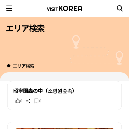
エリア検索
エリア検索
昭寧園森の中（소령원숲속）
0
0