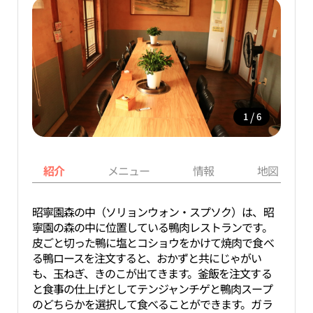
/
1
6
紹介
メニュー
情報
地図
昭寧園森の中（ソリョンウォン・スプソク）は、昭
寧園の森の中に位置している鴨肉レストランです。
皮ごと切った鴨に塩とコショウをかけて焼肉で食べ
る鴨ロースを注文すると、おかずと共にじゃがい
も、玉ねぎ、きのこが出てきます。釜飯を注文する
と食事の仕上げとしてテンジャンチゲと鴨肉スープ
のどちらかを選択して食べることができます。ガラ