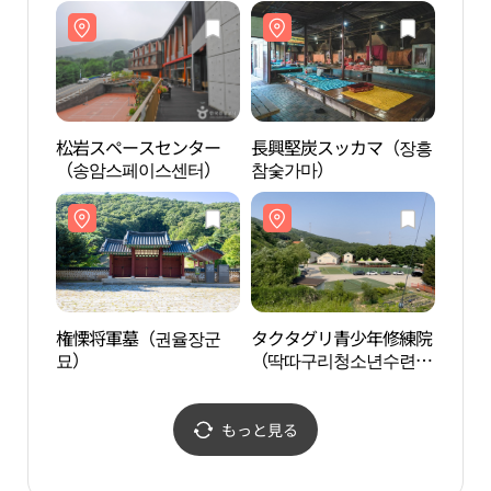
松岩スペースセンター
長興堅炭スッカマ（장흥
松岩
（송암스페이스센터）
참숯가마）
（송
権慄将軍墓（권율장군
タクタグリ青少年修練院
権慄
묘）
（딱따구리청소년수련
묘）
원）
もっと見る