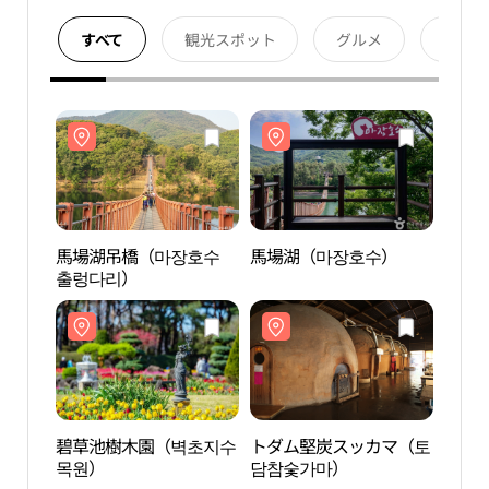
すべて
観光スポット
グルメ
宿泊
馬場湖吊橋（마장호수
馬場湖（마장호수）
馬場
출렁다리）
출렁
碧草池樹木園（벽초지수
トダム堅炭スッカマ（토
碧草
목원）
담참숯가마）
목원