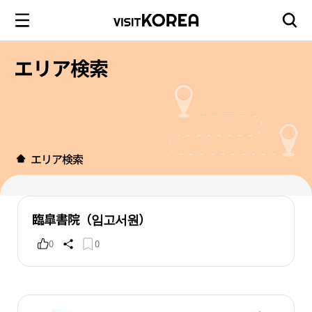
エリア検索
エリア検索
臨皐書院（임고서원）
0
0