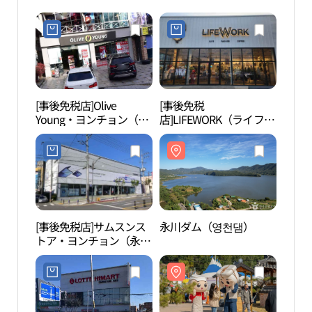
[事後免税店]Olive
[事後免税
永川
Young・ヨンチョン（永
店]LIFEWORK（ライフワ
川）市庁店(올리브영 영
ーク）・メガストアヨン
천시청점)
チョン（永川）店(라이
프워크 메가스토어 영천
점)
[事後免税店]サムスンス
永川ダム（영천댐）
永川 
トア・ヨンチョン（永
（영천
川）(삼성스토어 영천)
림）