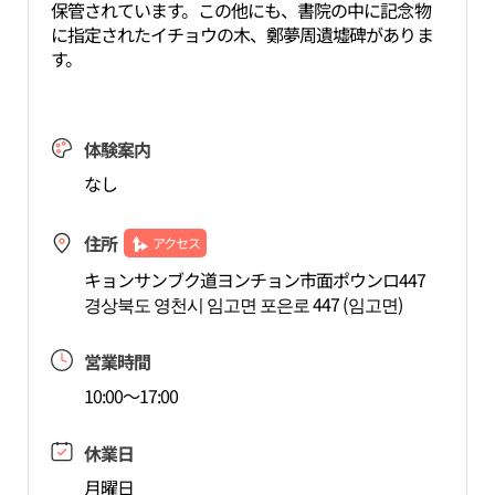
保管されています。この他にも、書院の中に記念物
に指定されたイチョウの木、鄭夢周遺墟碑がありま
す。
体験案内
なし
住所
アクセス
キョンサンブク道ヨンチョン市面ポウンロ447
경상북도 영천시 임고면 포은로 447 (임고면)
営業時間
10:00～17:00
休業日
月曜日