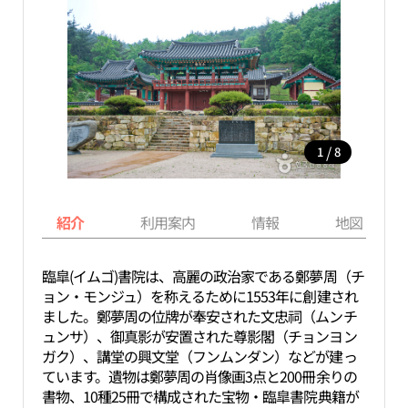
/
1
8
紹介
利用案内
情報
地図
臨皐(イムゴ)書院は、高麗の政治家である鄭夢周（チ
ョン・モンジュ）を称えるために1553年に創建され
ました。鄭夢周の位牌が奉安された文忠祠（ムンチ
ュンサ）、御真影が安置された尊影閣（チョンヨン
ガク）、講堂の興文堂（フンムンダン）などが建っ
ています。遺物は鄭夢周の肖像画3点と200冊余りの
書物、10種25冊で構成された宝物・臨皐書院典籍が