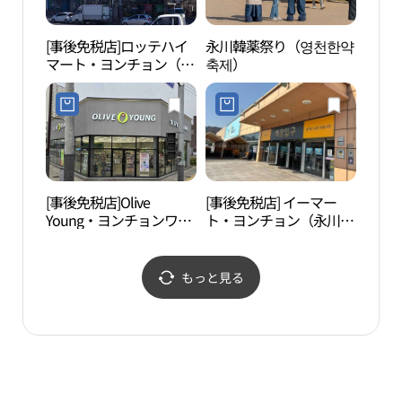
[事後免税店]ロッテハイ
永川韓薬祭り（영천한약
永川
マート・ヨンチョン（永
축제）
별빛
川）店(롯데하이마트 영
천점)
[事後免税店]Olive
[事後免税店] イーマー
道里
Young・ヨンチョンワン
ト・ヨンチョン（永川）
을은
サン（永川完山）店(올
店(이마트 영천점)
리브영 영천완산점)
もっと見る