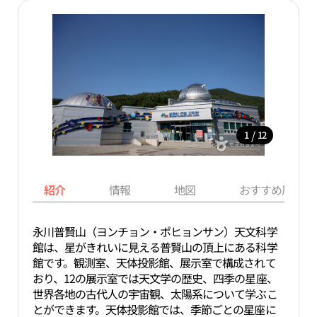
/
1
12
紹介
情報
地図
おすすめ周辺ス
永川普賢山（ヨンチョン・ポヒョンサン）天文科学
館は、星がきれいに見える普賢山の頂上にある科学
館です。観測室、天体投影館、展示室で構成されて
おり、12の展示室では天文学の歴史、四季の星座、
世界各地の古代人の宇宙観、太陽系について学ぶこ
とができます。天体投影館では、季節ごとの星座に