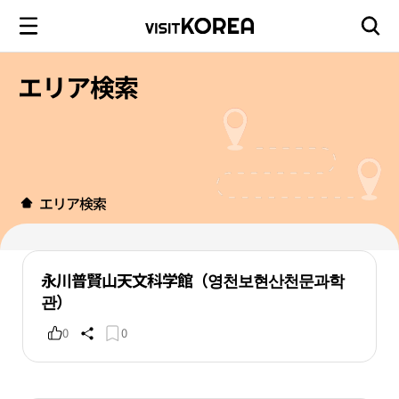
エリア検索
エリア検索
永川普賢山天文科学館（영천보현산천문과학
관）
0
0