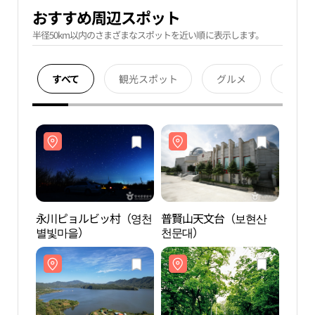
おすすめ周辺スポット
半径50km以内のさまざまなスポットを近い順に表示します。
すべて
観光スポット
グルメ
宿泊
永川ピョルビッ村（영천
普賢山天文台（보현산
永川
별빛마을）
천문대）
별빛