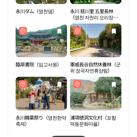
永川ダム（영천댐）
永川 慈川里 五里長林
永川
（영천 자천리 오리장
림）
臨皐書院（임고서원）
軍威長谷自然休養林（군
臨皐
위 장곡자연휴양림）
永川韓薬祭り（영천한약
浦項徳洞文化村（포항
浦項
축제）
덕동문화마을）
덕동