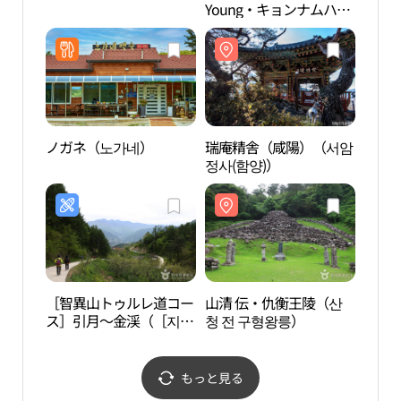
Young・キョンナムハミ
ャン（慶南咸陽）店(올
리브영 경남함양점)
ノガネ（노가네）
瑞庵精舎（咸陽）（서암
山清
정사(함양)）
청 전
［智異山トゥルレ道コー
山清 伝・仇衡王陵（산
智異
ス］引月～金渓（［지리
청 전 구형왕릉）
（지
산둘레길코스］인월～금
양）
계）
もっと見る