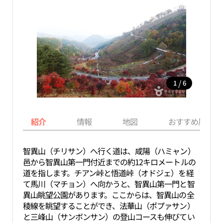
/
1
6
紹介
情報
地図
おすすめ周辺ス
智異山（チリサン）へ行く道は、咸陽（ハミャン）
邑から智異山第一門付近までの約12キロメートルの
道を指します。チアン峠と悟道峠（オドジェ）を経
て馬川（マチョン）へ向かうと、智異山第一門と智
異山眺望公園があります。ここからは、智異山の全
稜線を眺望することができ、法華山（ポプァサン）
と三峰山（サンボンサン）の登山コースも伸びてい