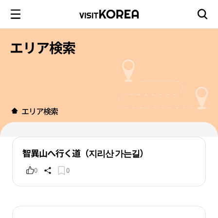
エリア検索
エリア検索
智異山へ行く道（지리산 가는길）
0
0