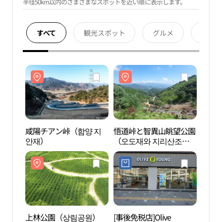
半径50km以内のさまざまなスポットを近い順に表示します。
すべて
観光スポット
グルメ
宿泊
咸陽チアン峠（함양 지
悟道峠と智異山眺望公園
咸陽
안재）
（오도재와 지리산조망
안재
공원）
上林公園（상림공원）
[事後免税店]Olive
上林