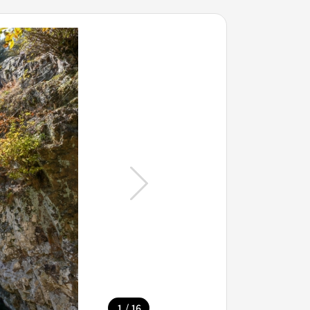
/
1
16