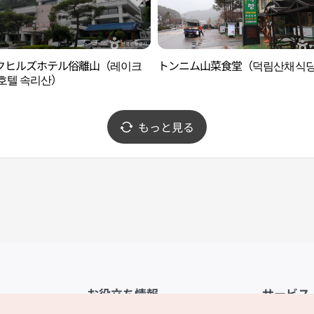
クヒルズホテル俗離山（레이크
トンニム山菜食堂（덕림산채식
호텔 속리산）
もっと見る
お役立ち情報
サービス