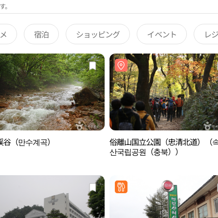
す。
メ
宿泊
ショッピング
イベント
レ
渓谷（만수계곡）
俗離山国立公園（忠清北道）（
산국립공원（충북））