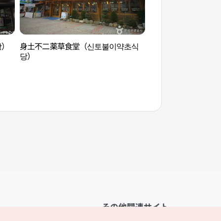
당）
身土不二薬草食堂（신토불이약초식
報恩 法住寺[ユネ
당）
遺産）]（보은 법주
문화유산]）
その他関連サイト