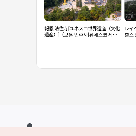
報恩 法住寺[ユネスコ世界遺産（文化
レイ
遺産）]（보은 법주사[유네스코 세계
힐스 
문화유산]）