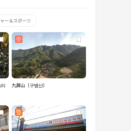
ジャー＆スポーツ
속리
九屏山（구병산）
尚州ヤブラン松林（
숲）