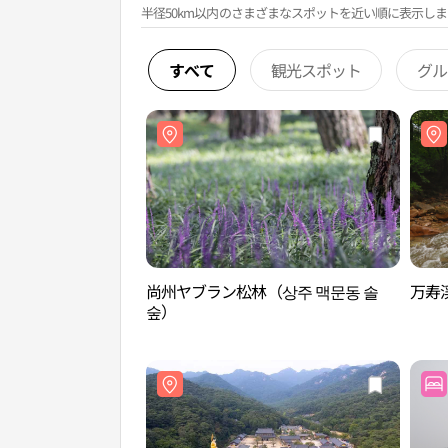
半径50km以内のさまざまなスポットを近い順に表示しま
すべて
観光スポット
グル
尚州ヤブラン松林（상주 맥문동 솔
万寿
숲）