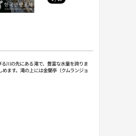
びる川の先にある滝で、豊富な水量を誇りま
しめます。滝の上には金蘭亭（クムランジョ