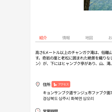
紹介
情報
地図
高さ6メートル以上のチャンガク滝は、俗離
す。奇岩の崖と老松に囲まれた絶景を織りな
ン）が、下にはヒャンブク亭があり、山、滝
住所
アクセス
キョンサンブク道サンジュ市ファブク面7
경상북도 상주시 화북면 상오리
営業時間