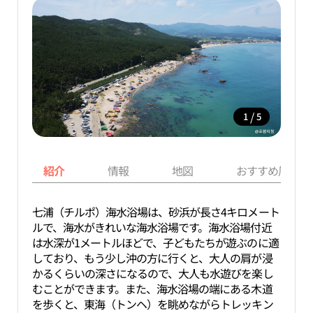
/
1
5
紹介
情報
地図
おすすめ周辺ス
七浦（チルポ）海水浴場は、砂浜が長さ4キロメート
ルで、海水がきれいな海水浴場です。海水浴場付近
は水深が1メートルほどで、子どもたちが遊ぶのに適
しており、もう少し沖の方に行くと、大人の肩が浸
かるくらいの深さになるので、大人も水遊びを楽し
むことができます。また、海水浴場の端にある木道
を歩くと、東海（トンヘ）を眺めながらトレッキン