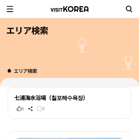
エリア検索
エリア検索
七浦海水浴場（칠포해수욕장）
0
0