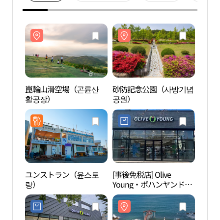
崑輪山滑空場（곤륜산
砂防記念公園（사방기념
崑輪
활공장）
공원）
활공
ユンストラン（윤스토
[事後免税店] Olive
二加
랑）
Young・ポハンヤンドク
가리 
（浦項良徳）店(올리브
영 포항양덕점)