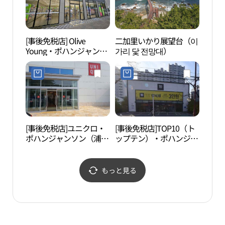
[事後免税店] Olive
二加里いかり展望台（이
環湖
Young・ポハンジャンソ
가리 닻 전망대）
ン（浦項長城）店(올리
브영 포항장성점)
[事後免税店]ユニクロ・
[事後免税店]TOP10（ト
月浦
ポハンジャンソン（浦項
ップテン）・ポハンジャ
욕장
長城）店(유니클로 포항
ンソン（浦項長城）店
장성점)
(탑텐 포항장성점)
もっと見る