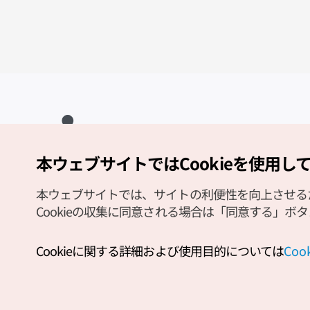
本ウェブサイトではCookieを使用し
Copyright (c) Korea Tourism Organization All Rights Reserved.
サイトエラー報告
公式メール
japanese@knto.or.kr
本ウェブサイトでは、サイトの利便性を向上させるため
Cookieの収集に同意される場合は「同意する」ボ
Cookieに関する詳細および使用目的については
Co