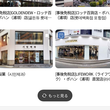
免税店]GOLDENDEW・ロッテ百
[事後免税店]ロッテ百貨店・ポハ
ポハン（浦項）店(골든듀 롯데백
（浦項）店(롯데백화점 포항점)
포항점)
製菓（시민제과）
[事後免税店]LIFEWORK（ライフ
ク）・ポハン（浦項）直営店(라
워크 포항직영점)
もっと見る