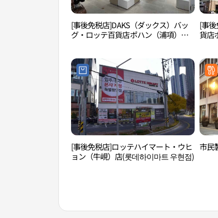
[事後免税店]DAKS（ダックス）バッ
[事後
グ・ロッテ百貨店ポハン（浦項）店
貨店
(닥스핸드백 롯데백화점 포항점)
화점 
[事後免税店]ロッテハイマート・ウヒ
市民
ョン（牛峴）店(롯데하이마트 우현점)