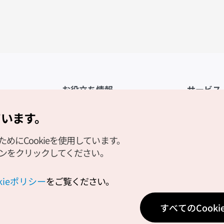
お役立ち情報
サービス
公式アプリ「VISITKOREA」
利用規約
ています。
1330観光通訳案内
FAQ
にCookieを使用しています。
観光資料ダウンロード
プライバシ
タンをクリックしてください。
デジタルブック／電子書籍
Cookieの
PHOTO KOREA
Cookieポ
okieポリシー
をご覧ください。
Odii
位置情報サ
すべてのCook
個人位置情