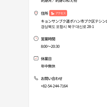
刺身丼／刺身の和え物
住所
アクセス
キョンサンブク道ポハン市プク区テシンロ2
경상북도 포항시 북구 대신로 28-1
営業時間
8:00～20:30
休業日
年中無休
お問い合わせ
+82-54-244-7164