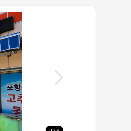
/
1
9