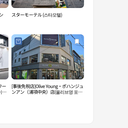
ン
スターモーテル (스타모텔)
迎日台海水浴場（영
ワー
[事後免税店]Olive Young・ポハンジュ
スペースウォーク（
이프
ンアン（浦項中央）店(올리브영 포항
중앙점)