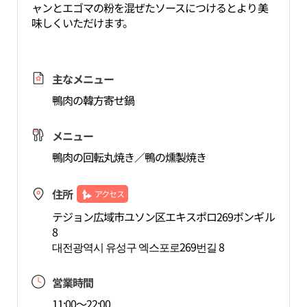
ャンとエゴマの粉を混ぜたソースにつけるとより美
味しくいただけます。
主なメニュー
鴨肉の韓方寄せ鍋
メニュー
鴨肉の回転丸焼き／鴨の燻製焼き
住所
アクセス
テジョン広域市ユソン区エキスポロ269ボンギル
8
대전광역시 유성구 엑스포로269번길 8
営業時間
11:00～22:00