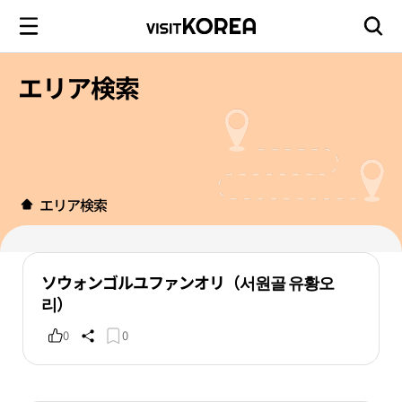
エリア検索
エリア検索
ソウォンゴルユファンオリ（서원골 유황오
리）
0
0