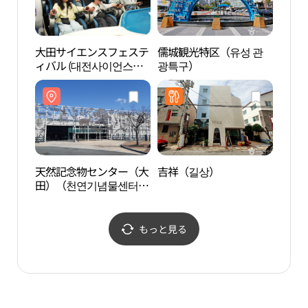
大田サイエンスフェステ
儒城観光特区（유성 관
ハン
ィバル (대전사이언스페
광특구）
스티벌)
天然記念物センター（大
吉祥（길상）
ハン
田）（천연기념물센터
목원
（대전））
もっと見る