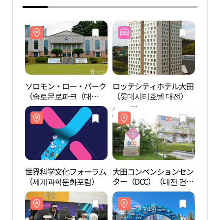
ソロモン・ロー・パーク
ロッテシティホテル大田
ソロ
（솔로몬로파크（대
（롯데시티호텔 대전）
（솔
전））
전）
世界科学文化フォーラム
大田コンベンションセン
儒城
（세계과학문화포럼）
ター（DCC）（대전 컨벤
광특
션센터（DCC））