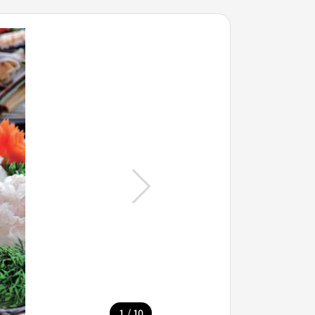
/
1
10