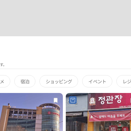
す。
メ
宿泊
ショッピング
イベント
レ