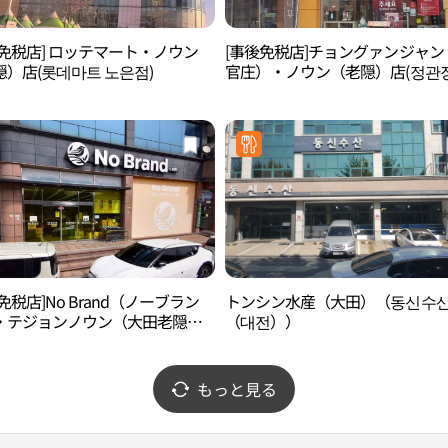
後免税店] ロッテマート・ノウン
[事後免税店]チョングァンジャン
）店(롯데마트 노은점)
官庄）・ノウン（老隠）店(정관장
은점)
免税店]No Brand（ノーブラン
トンシン水産（大田）（동신수
・テジョンノウン（大田老隠）
（대전））
브랜드 대전노은점)
もっと見る