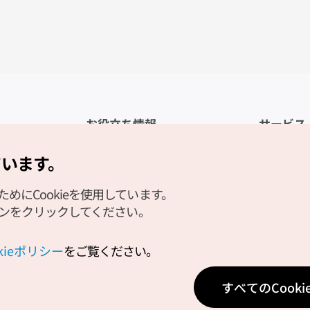
お役立ち情報
サービス
公式アプリ「VISITKOREA」
利用規約
ています。
1330観光通訳案内
FAQ
にCookieを使用しています。
観光資料ダウンロード
プライバシ
タンをクリックしてください。
デジタルブック／電子書籍
Cookieの
PHOTO KOREA
Cookieポ
okieポリシー
をご覧ください。
Odii
位置情報サ
すべてのCook
個人位置情