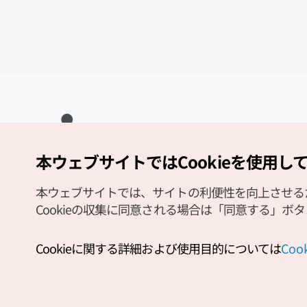
本ウェブサイトではCookieを使用し
Copyright (c) Korea Tourism Organization All Rights Reserved.
サイトエラー報告
公式メール
japanese@knto.or.kr
本ウェブサイトでは、サイトの利便性を向上させるため
Cookieの収集に同意される場合は「同意する」ボ
Cookieに関する詳細および使用目的については
Co