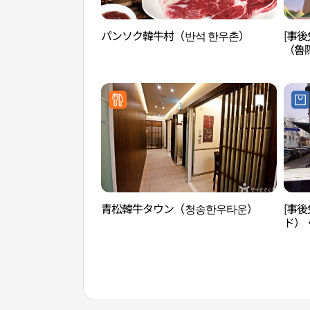
パンソク韓牛村（반석 한우촌）
[事
（魯隠
青松韓牛タウン（청송한우타운）
[事後
ド）
店(노