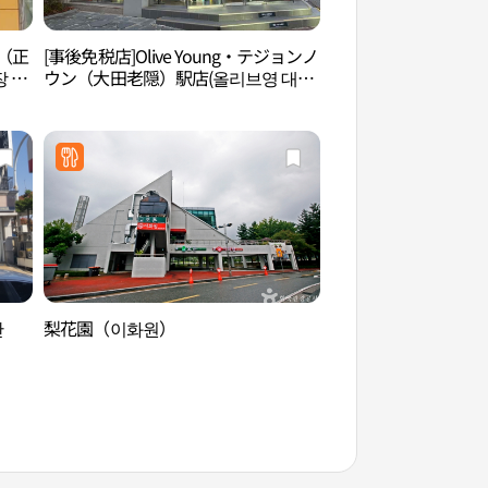
（正
[事後免税店]Olive Young・テジョンノ
大田ワールドカップ
 노
ウン（大田老隠）駅店(올리브영 대전
드컵경기장）
노은역점)
산
梨花園（이화원）
儒城温泉地区（유성