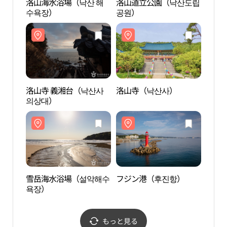
洛山海水浴場（낙산 해
洛山道立公園（낙산도립
洛山
수욕장）
공원）
의상
洛山寺 義湘台（낙산사
洛山寺（낙산사）
雪岳
의상대）
욕장
雪岳海水浴場（설악해수
フジン港（후진항）
松田
욕장）
욕장
もっと見る