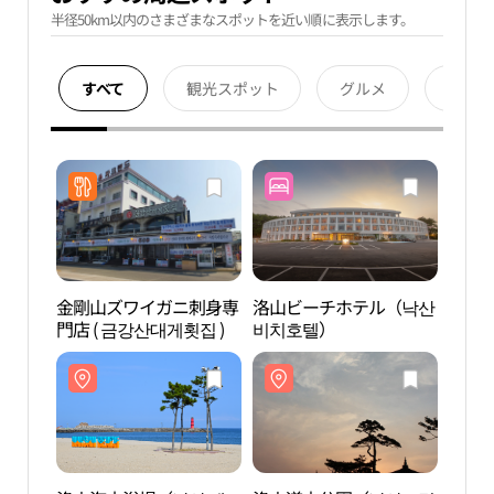
半径50km以内のさまざまなスポットを近い順に表示します。
すべて
観光スポット
グルメ
宿泊
金剛山ズワイガニ刺身専
洛山ビーチホテル（낙산
洛山
門店 ( 금강산대게횟집 )
비치호텔）
수욕