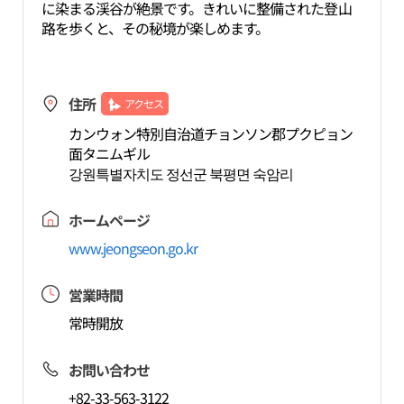
に染まる渓谷が絶景です。きれいに整備された登山
路を歩くと、その秘境が楽しめます。
住所
アクセス
カンウォン特別自治道チョンソン郡プクピョン
面タニムギル
강원특별자치도 정선군 북평면 숙암리
ホームページ
www.jeongseon.go.kr
営業時間
常時開放
お問い合わせ
+82-33-563-3122