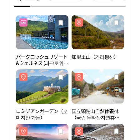
パークロッシュリゾート
加里王山（가리왕산）
加里
&ウェルネス (파크로쉬
리조트앤웰니스)
ロミジアンガーデン（로
国立頭陀山自然休養林
国立
미지안 가든）
（국립 두타산자연휴양
（국
림）
림）