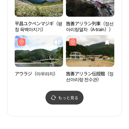
平昌ユクペンマジギ（평
旌善アリラン列車（정선
旌善
창 육백마지기）
아리랑열차（A-train））
아리랑
アウラジ（아우라지）
旌善アリラン伝授館（정
旌善
선아리랑 전수관）
선아
もっと見る