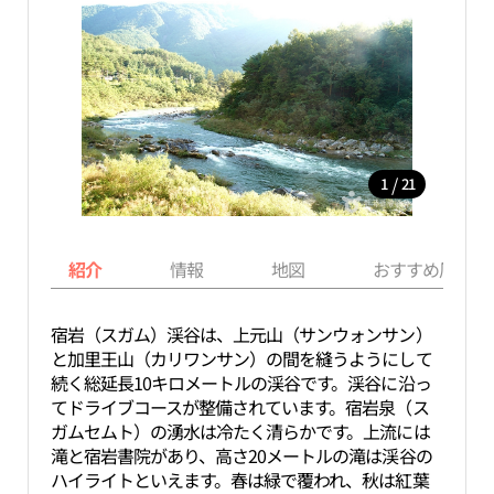
/
1
21
紹介
情報
地図
おすすめ周辺ス
宿岩（スガム）渓谷は、上元山（サンウォンサン）
と加里王山（カリワンサン）の間を縫うようにして
続く総延長10キロメートルの渓谷です。渓谷に沿っ
てドライブコースが整備されています。宿岩泉（ス
ガムセムト）の湧水は冷たく清らかです。上流には
滝と宿岩書院があり、高さ20メートルの滝は渓谷の
ハイライトといえます。春は緑で覆われ、秋は紅葉