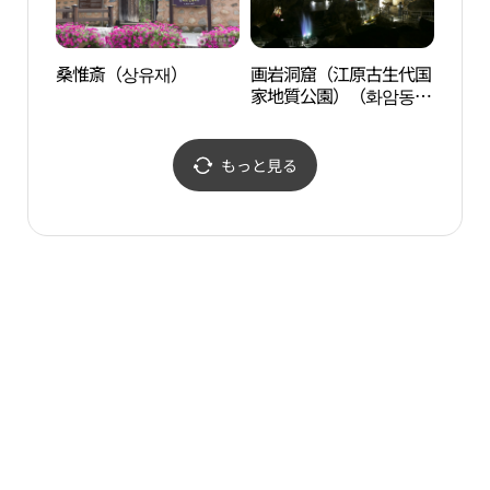
桑惟斎（상유재）
画岩洞窟（江原古生代国
ロミ
家地質公園）（화암동굴
미지안
（강원고생대 국가지질
공원））
もっと見る