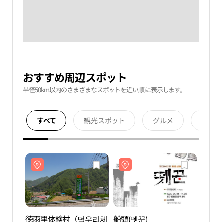
おすすめ周辺スポット
半径50km以内のさまざまなスポットを近い順に表示します。
すべて
観光スポット
グルメ
宿泊
徳雨里体験村（덕우리체
船頭(뗏꾼)
徳雨