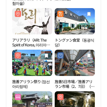
험마을）
험마
アリアラリ（ARI: The
トングァン食堂（동광식
画岩
Spirit of Korea, 아리아라
당）
（화
리）
경）
旌善アリラン祭り (정선
旌善5日市場／旌善アリ
小金
아리랑제)
ラン市場（2、7日）（정
地質
선5일장／정선 아리랑시
원고
장（2, 7일））
원）