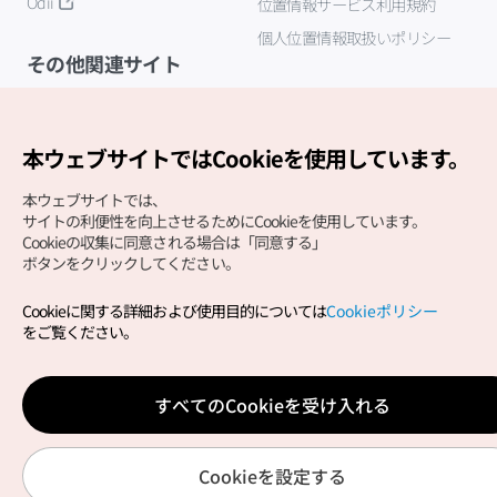
Odii
位置情報サービス利用規約
個人位置情報取扱いポリシー
その他関連サイト
韓国観光公社
K-MICE
本ウェブサイトではCookieを使用しています。
本ウェブサイトでは、
サイトの利便性を向上させるためにCookieを使用しています。
Cookieの収集に同意される場合は「同意する」
ボタンをクリックしてください。
Cookieに関する詳細および使用目的については
Cookieポリシー
Copyright (c) Korea Tourism Organization All Rights
をご覧ください。
Reserved.
サイトエラー報告
公式メール
japanese@knto.or.kr
すべてのCookieを受け入れる
Cookieを設定する