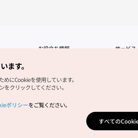
お役立ち情報
サービス
公式アプリ「VISITKOREA」
利用規約
ています。
1330観光通訳案内
FAQ
にCookieを使用しています。
観光資料ダウンロード
プライバシ
タンをクリックしてください。
デジタルブック／電子書籍
Cookieの
PHOTO KOREA
Cookieポ
okieポリシー
をご覧ください。
Odii
位置情報サ
すべてのCook
個人位置情