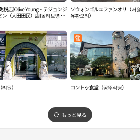
免税店]Olive Young・テジョンジ
ソウォンゴルユファンオリ（서
ミン（大田田民）店(올리브영 대
유황오리）
민점)
（리원）
コントゥ食堂（꽁뚜식당）
もっと見る