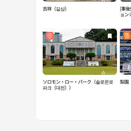
吉祥（길상）
[事後
ョン
전전
ソロモン・ロー・パーク（솔로몬로
梨園
파크（대전））