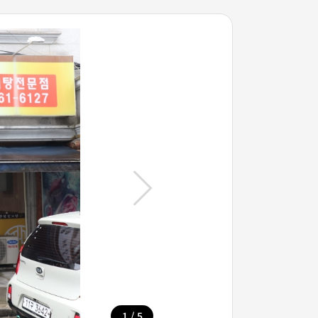
/
1
5