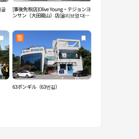
원골
[事後免税店]Olive Young・テジョンヨ
ソロモン・ロー・パ
ンサン（大田龍山）店(올리브영 대전
파크（대전））
용산점)
63ボンギル（63번길）
天然記念物センター
기념물센터（대전）