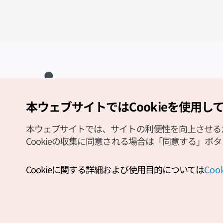
本ウェブサイトではCookieを使用し
Copyright (c) Korea Tourism Organization All Rights Reserved.
サイトエラー報告
公式メール
japanese@knto.or.kr
本ウェブサイトでは、サイトの利便性を向上させるため
Cookieの収集に同意される場合は「同意する」ボ
Cookieに関する詳細および使用目的については
Co